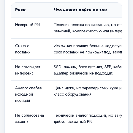
Риск
Что может пойти не так
Неверный PN
Позиция похожа по названию, но отличает
ревизией, комплектностью или интерфейсом
Снята с
Исходная позиция больше недоступна ил
поставки
срок поставки не подходит под закупку.
Не совпадает
SSD, память, блок питания, SFP, кабель ил
интерфейс
адаптер физически не подходит.
Аналог слабее
Цена ниже, но характеристики хуже или др
исходной
класс оборудования.
позиции
Не согласована
Технически аналог подходит, но закупка
замена
требует исходный PN.