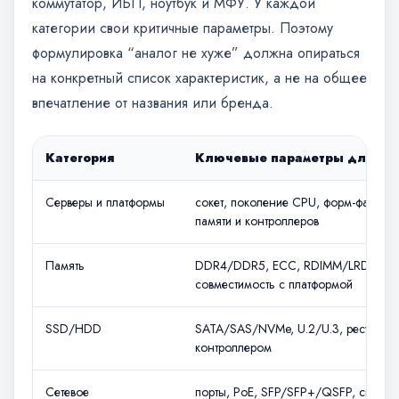
коммутатор, ИБП, ноутбук и МФУ. У каждой
категории свои критичные параметры. Поэтому
формулировка “аналог не хуже” должна опираться
на конкретный список характеристик, а не на общее
впечатление от названия или бренда.
Категория
Ключевые параметры для ср
Серверы и платформы
сокет, поколение CPU, форм-фактор, 
памяти и контроллеров
Память
DDR4/DDR5, ECC, RDIMM/LRDIMM, ча
совместимость с платформой
SSD/HDD
SATA/SAS/NVMe, U.2/U.3, ресурс, ф
контроллером
Сетевое
порты, PoE, SFP/SFP+/QSFP, скорост