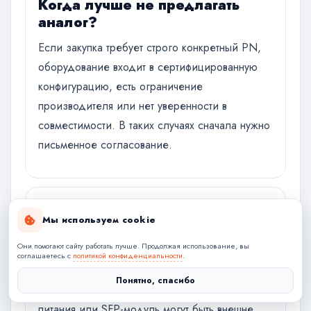
Когда лучше не предлагать
аналог?
Если закупка требует строго конкретный PN,
оборудование входит в сертифицированную
конфигурацию, есть ограничение
производителя или нет уверенности в
совместимости. В таких случаях сначала нужно
письменное согласование.
Почему один и тот же бренд не
Мы используем cookie
гарантирует совместимость?
Они помогают сайту работать лучше. Продолжая использование, вы
У одного бренда могут быть разные
соглашаетесь с
политикой конфиденциальности
.
поколения, ревизии, интерфейсы и
Понятно, спасибо
комплектации. Например, память, SSD, блок
питания или SFP-модуль могут быть внешне