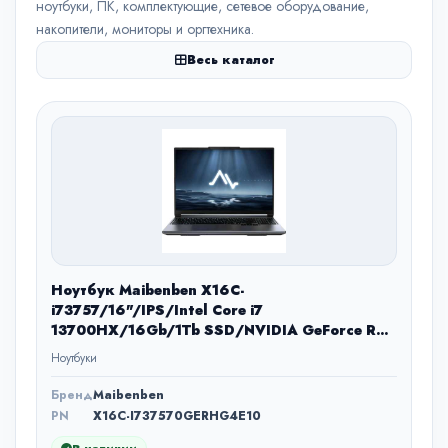
ноутбуки, ПК, комплектующие, сетевое оборудование,
накопители, мониторы и оргтехника.
Весь каталог
Ноутбук Maibenben X16C-
i73757/16"/IPS/Intel Core i7
13700HX/16Gb/1Tb SSD/NVIDIA GeForce RTX
5070 8Gb/Windows 11 Home/серый/2.28kg
Ноутбуки
Бренд
Maibenben
PN
X16C-I737570GERHG4E10
В наличии