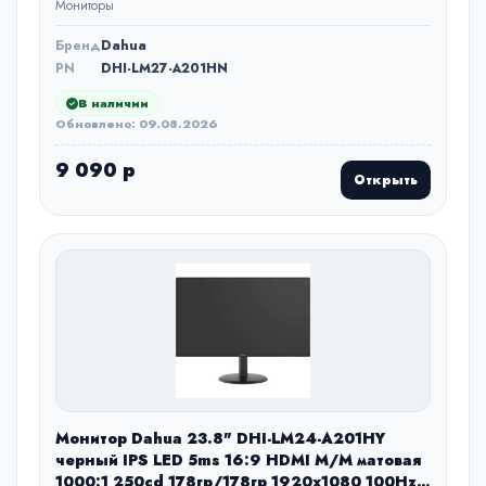
Мониторы
Бренд
Dahua
PN
DHI-LM27-A201HN
В наличии
Обновлено: 09.08.2026
9 090 р
Открыть
Монитор Dahua 23.8" DHI-LM24-A201HY
черный IPS LED 5ms 16:9 HDMI M/M матовая
1000:1 250cd 178гр/178гр 1920x1080 100Hz