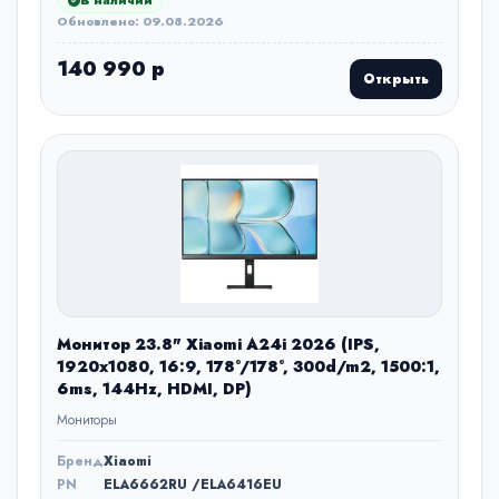
Обновлено: 09.08.2026
140 990 р
Открыть
Монитор 23.8" Xiaomi A24i 2026 (IPS,
1920x1080, 16:9, 178°/178°, 300d/m2, 1500:1,
6ms, 144Hz, HDMI, DP)
Мониторы
Бренд
Xiaomi
PN
ELA6662RU /ELA6416EU