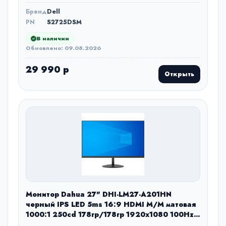
Бренд
Dell
PN
S2725DSM
В наличии
Обновлено: 09.08.2026
29 990 р
Открыть
Монитор Dahua 27" DHI-LM27-A201HN
черный IPS LED 5ms 16:9 HDMI M/M матовая
1000:1 250cd 178гр/178гр 1920x1080 100Hz
VGA DP FHD 5.14кг