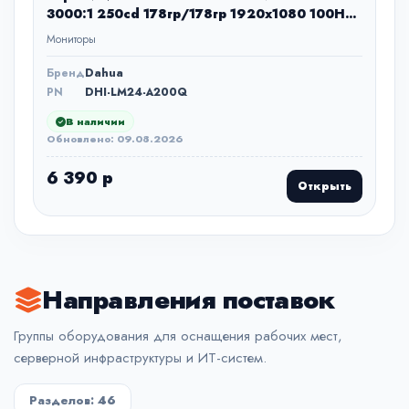
3000:1 250cd 178гр/178гр 1920x1080 100Hz
VGA FHD 2.79кг
Мониторы
Бренд
Dahua
PN
DHI-LM24-A200Q
В наличии
Обновлено: 09.08.2026
6 390 р
Открыть
Направления поставок
Группы оборудования для оснащения рабочих мест,
серверной инфраструктуры и ИТ-систем.
Разделов:
46