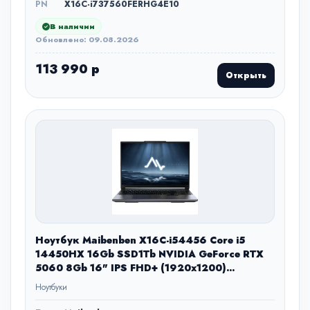
PN
X16C-i737560FERHG4E10
В наличии
Обновлено: 09.08.2026
113 990 р
Открыть
Ноутбук Maibenben X16C-i54456 Core i5
14450HX 16Gb SSD1Tb NVIDIA GeForce RTX
5060 8Gb 16" IPS FHD+ (1920x1200)
Windows 11 Home grey WiFi BT Cam 5200mAh
Ноутбуки
(X16C-I544560G44HG4E10)