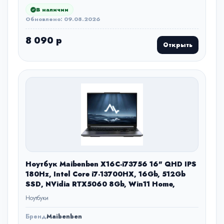
В наличии
Обновлено: 09.08.2026
8 090 р
Открыть
Ноутбук Maibenben X16C-i73756 16" QHD IPS
180Hz, Intel Core i7-13700HX, 16Gb, 512Gb
SSD, NVidia RTX5060 8Gb, Win11 Home,
Ноутбуки
Бренд
Maibenben