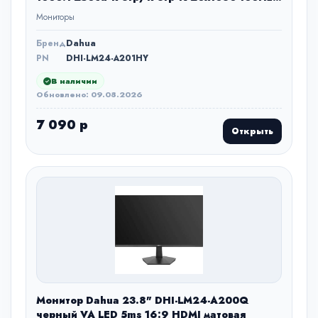
VGA DP FHD 2.79кг
Мониторы
Бренд
Dahua
PN
DHI-LM24-A201HY
В наличии
Обновлено: 09.08.2026
7 090 р
Открыть
Монитор Dahua 23.8" DHI-LM24-A200Q
черный VA LED 5ms 16:9 HDMI матовая