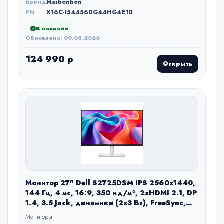
Бренд
Maibenben
PN
X16C-I544560G44HG4E10
В наличии
Обновлено: 09.08.2026
124 990 р
Открыть
Монитор 27" Dell S2725DSM IPS 2560x1440,
144 Гц, 4 мс, 16:9, 350 кд/м², 2xHDMI 2.1, DP
1.4, 3.5 Jack, динамики (2x3 Вт), FreeSync,
серебристый
Мониторы