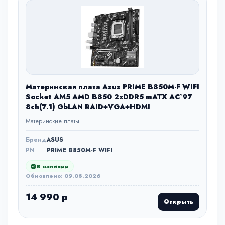
Материнская плата Asus PRIME B850M-F WIFI
Socket AM5 AMD B850 2xDDR5 mATX AC`97
8ch(7.1) GbLAN RAID+VGA+HDMI
Материнские платы
Бренд
ASUS
PN
PRIME B850M-F WIFI
В наличии
Обновлено: 09.08.2026
14 990 р
Открыть