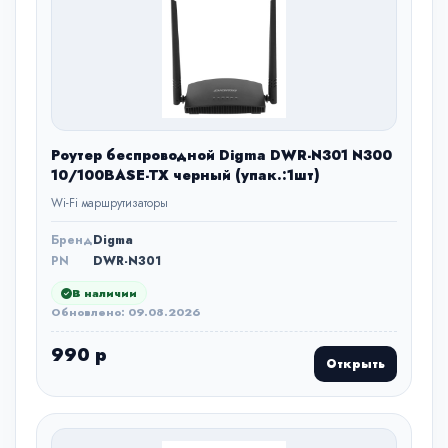
Роутер беспроводной Digma DWR-N301 N300
10/100BASE-TX черный (упак.:1шт)
Wi-Fi маршрутизаторы
Бренд
Digma
PN
DWR-N301
В наличии
Обновлено: 09.08.2026
990 р
Открыть