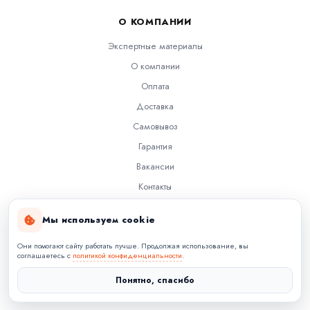
О КОМПАНИИ
Экспертные материалы
О компании
Оплата
Доставка
Самовывоз
Гарантия
Вакансии
Контакты
Документы
Мы используем cookie
Они помогают сайту работать лучше. Продолжая использование, вы
соглашаетесь с
политикой конфиденциальности
.
© 2022 — 2026 B2BCORP. Все права защищены.
Понятно, спасибо
Политика конфиденциальности