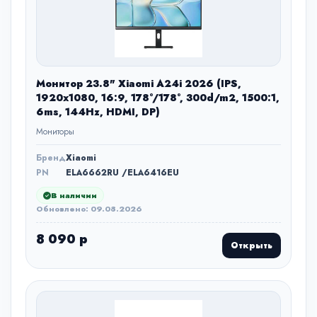
Монитор 23.8" Xiaomi A24i 2026 (IPS,
1920x1080, 16:9, 178°/178°, 300d/m2, 1500:1,
6ms, 144Hz, HDMI, DP)
Мониторы
Бренд
Xiaomi
PN
ELA6662RU /ELA6416EU
В наличии
Обновлено: 09.08.2026
8 090 р
Открыть