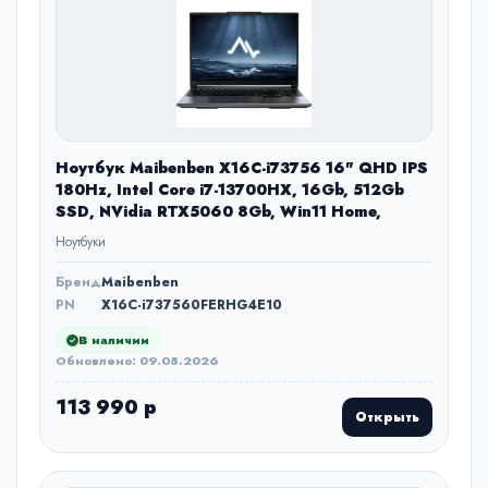
Ноутбук Maibenben X16C-i73756 16" QHD IPS
180Hz, Intel Core i7-13700HX, 16Gb, 512Gb
SSD, NVidia RTX5060 8Gb, Win11 Home,
Ноутбуки
Бренд
Maibenben
PN
X16C-i737560FERHG4E10
В наличии
Обновлено: 09.08.2026
113 990 р
Открыть