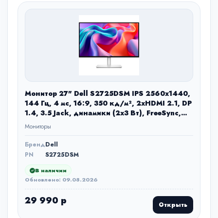
Монитор 27" Dell S2725DSM IPS 2560x1440,
144 Гц, 4 мс, 16:9, 350 кд/м², 2xHDMI 2.1, DP
1.4, 3.5 Jack, динамики (2x3 Вт), FreeSync,
серебристый
Мониторы
Бренд
Dell
PN
S2725DSM
В наличии
Обновлено: 09.08.2026
29 990 р
Открыть