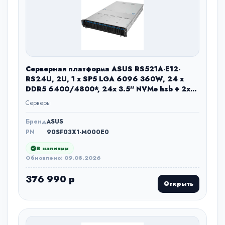
Серверная платформа ASUS RS521A-E12-
RS24U, 2U, 1 x SP5 LGA 6096 360W, 24 x
DDR5 6400/4800*, 24x 3.5'' NVMe hsb + 2x
2.5'' SATA, 2x M.2 22110, up to 1 PCIe Gen5 x8
Серверы
LP + 1 OCP3.0, 2 x 1GbE RJ-45 LAN Intel i350-
AM2, 1+1 2000W
Бренд
ASUS
PN
90SF03X1-M000E0
В наличии
Обновлено: 09.08.2026
376 990 р
Открыть