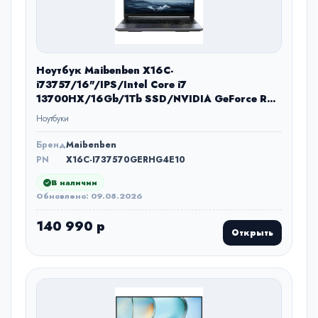
Ноутбук Maibenben X16C-
i73757/16"/IPS/Intel Core i7
13700HX/16Gb/1Tb SSD/NVIDIA GeForce RTX
5070 8Gb/Windows 11 Home/серый/2.28kg
Ноутбуки
Бренд
Maibenben
PN
X16C-I737570GERHG4E10
В наличии
Обновлено: 09.08.2026
140 990 р
Открыть