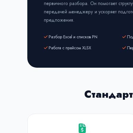
первичного разбора. Он помогает структу
передачей менеджеру и ускоряет подгот
предложения.
Разбор Excel и списков PN
Под
Работа с прайсом XLSX
Пер
Стандарт