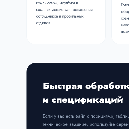
компьютеры, ноутбуки и
Гото
комплектующие для оснащения
обор
сотрудников и профильных
хран
отделов.
нако
пози
Быстрая обработ
и спецификаций
Если у вас есть файл с позициями, табл
техническое задание, используйте серв