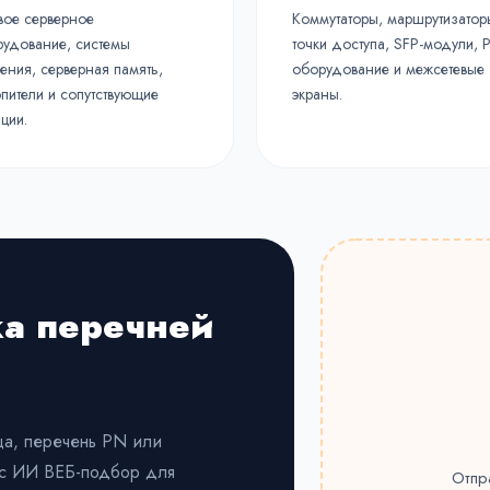
вое серверное
Коммутаторы, маршрутизатор
удование, системы
точки доступа, SFP-модули, 
ения, серверная память,
оборудование и межсетевые
пители и сопутствующие
экраны.
ции.
ка перечней
ица, перечень PN или
ис ИИ ВЕБ-подбор для
Отпр