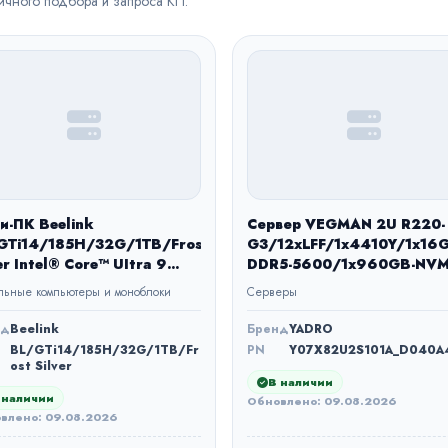
вичного подбора и запроса КП.
и-ПК Beelink
Сервер VEGMAN 2U R220-
GTi14/185H/32G/1TB/Frost
G3/12xLFF/1x4410Y/1x16G
er Intel® Core™ UItra 9
DDR5-5600/1x960GB-NVM
H16-ядерный 22-
1DWPD/Riser-C/2x1200W/
ьные компьютеры и моноблоки
Серверы
ковый, 5.1 ГГц Turbo
Basic-T1
quency32ГБ 1Тб SSD
нд
Beelink
Бренд
YADRO
BL/GTi14/185H/32G/1TB/Fr
PN
Y07X82U2S101A_D040A
ost Silver
В наличии
 наличии
Обновлено: 09.08.2026
влено: 09.08.2026