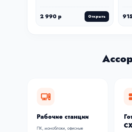
2 990 р
915
Открыть
Ассо
Рабочие станции
Го
С
ПК, моноблоки, офисные