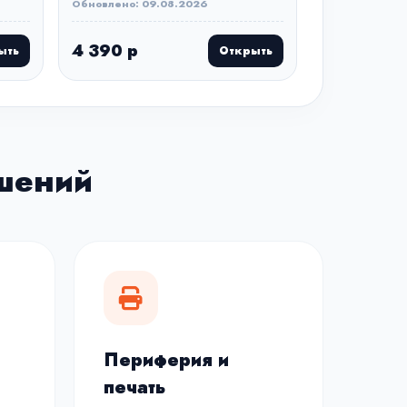
Обновлено: 09.08.2026
4 390 р
ыть
Открыть
шений
Периферия и
печать