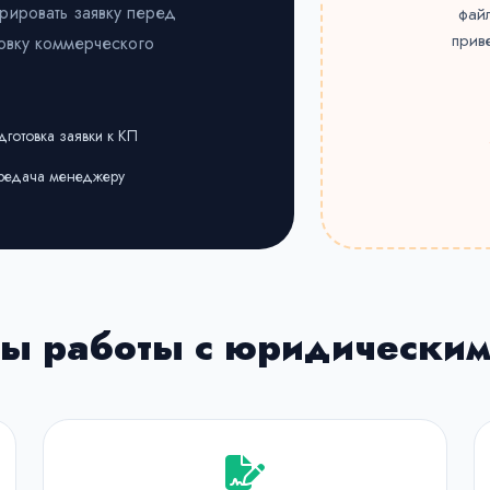
рировать заявку перед
фай
прив
овку коммерческого
готовка заявки к КП
едача менеджеру
ы работы с юридически