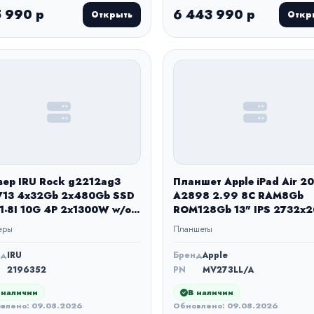
 990 р
6 443 990 р
Открыть
Откр
вер IRU Rock g2212ag3
Планшет Apple iPad Air 2
713 4x32Gb 2x480Gb SSD
A2898 2.99 8C RAM8Gb
1-8I 10G 4P 2x1300W w/o
ROM128Gb 13" IPS 2732x
(2196352)
iOS серый космос 12Mpix
еры
Планшеты
12Mpix BT WiFi Touch 10hr
нд
IRU
Бренд
Apple
2196352
PN
MV273LL/A
 наличии
В наличии
влено: 09.08.2026
Обновлено: 09.08.2026