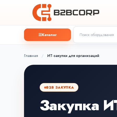
Каталог
Главная
/
ИТ-закупки для организаций
B2B ЗАКУПКА
Закупка И