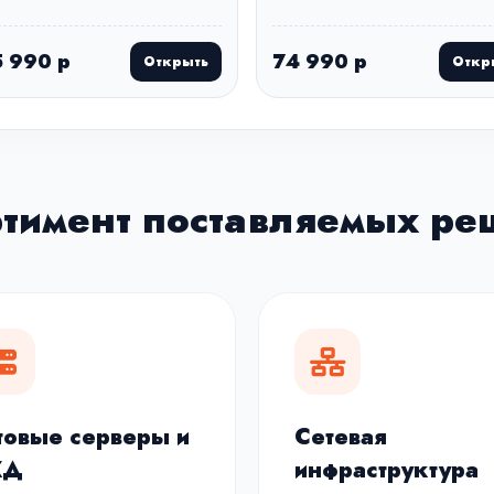
 990 р
74 990 р
Открыть
Откр
ртимент поставляемых ре
товые серверы и
Сетевая
ХД
инфраструктура