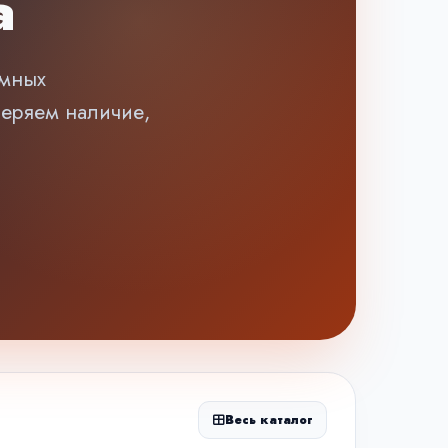
а
емных
веряем наличие,
Весь каталог