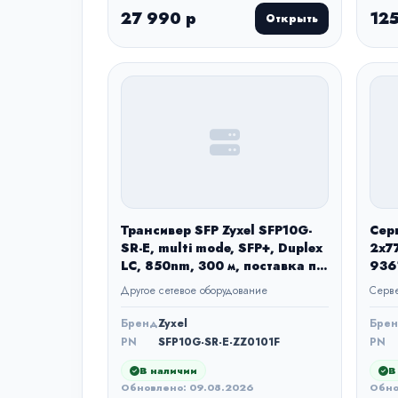
27 990 р
125
Открыть
Трансивер SFP Zyxel SFP10G-
Сер
SR-E, multi mode, SFP+, Duplex
2x7
LC, 850nm, 300 м, поставка по
936
10 штук
OS 
Другое сетевое оборудование
Серв
Бренд
Zyxel
Бре
PN
SFP10G-SR-E-ZZ0101F
PN
В наличии
В
Обновлено: 09.08.2026
Обно