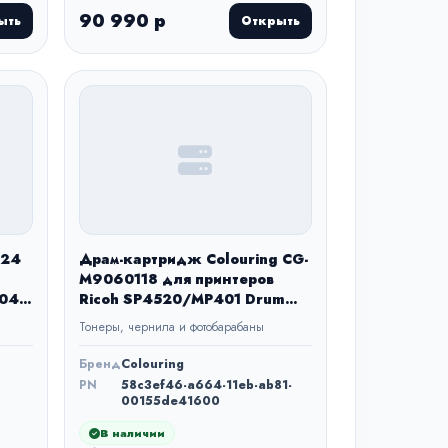
90 990 р
ыть
Открыть
024
Драм-картридж Colouring CG-
M9060118 для принтеров
2048
Ricoh SP4520/MP401 Drum
40000 копий
Тонеры, чернила и фотобарабаны
Бренд
Colouring
PN
58c3ef46-a664-11eb-ab81-
00155de41600
В наличии