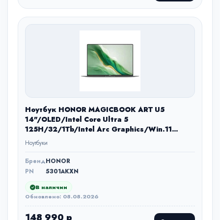
Ноутбук HONOR MAGICBOOK ART U5
14"/OLED/Intel Core Ultra 5
125H/32/1Tb/Intel Arc Graphics/Win.11
Home/зеленый/1.03 кг.
Ноутбуки
Бренд
HONOR
PN
5301AKXN
В наличии
Обновлено: 08.08.2026
148 990 р