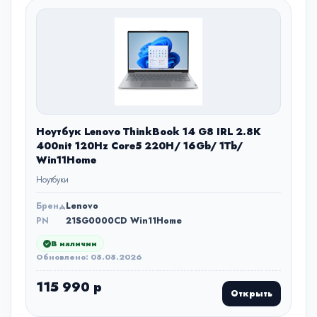
Ноутбук Lenovo ThinkBook 14 G8 IRL 2.8K
400nit 120Hz Core5 220H/ 16Gb/ 1Tb/
Win11Home
Ноутбуки
Бренд
Lenovo
PN
21SG0000CD Win11Home
В наличии
Обновлено: 08.08.2026
115 990 р
Открыть