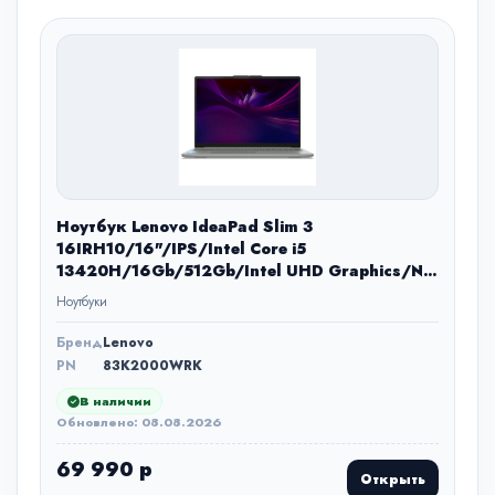
Ноутбук Lenovo IdeaPad Slim 3
16IRH10/16"/IPS/Intel Core i5
13420H/16Gb/512Gb/Intel UHD Graphics/No
OS/серый/1.73kg
Ноутбуки
Бренд
Lenovo
PN
83K2000WRK
В наличии
Обновлено: 08.08.2026
69 990 р
Открыть