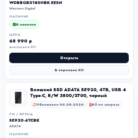
WDBBGB0180HBK-EESN
Western Digital
НАЛИЧИЕ
В наличии
ЦЕНА
68 990 р
фиксация в КП
Открыть
В черновик КП
Внешний SSD ADATA SE920, 4TB, USB 4
Type-C, R/W 3800/3700, черный
Обновлено 06.08.2026
КП по запросу
PN / БРЕНД
SE920-4TCBK
ADATA
НАЛИЧИЕ