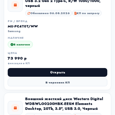
USB 3.2 Gen 2 Type-C, R/W 1050/1000,
черный
Обновлено 06.08.2026
КП по запросу
PN / БРЕНД
MU-PC4T0T/WW
Samsung
НАЛИЧИЕ
В наличии
ЦЕНА
73 990 р
фиксация в КП
Открыть
В черновик КП
Внешний жесткий диск Western Digital
WDBWLG0200HBK-EESN Elements
Desktop, 20Tb, 3.5", USB 3.0, Черный