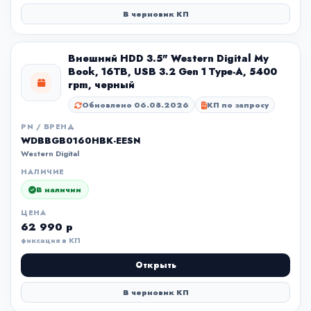
В черновик КП
Внешний HDD 3.5" Western Digital My
Book, 16TB, USB 3.2 Gen 1 Type-A, 5400
rpm, черный
Обновлено 06.08.2026
КП по запросу
PN / БРЕНД
WDBBGB0160HBK-EESN
Western Digital
НАЛИЧИЕ
В наличии
ЦЕНА
62 990 р
фиксация в КП
Открыть
В черновик КП