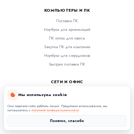
КОМПЬЮТЕРЫ И ПК
Поставка ПК
Ноутбуки для организаций
ПК оптом для офиса
Закупка ПК для компании
Ноутбуки для сотрудников
Быстрая поставка ПК
СЕТИ И ОФИС
Сетевое оборудование
Мы используем cookie
Роутеры и коммутаторы
Они помогают сайту работать лучше. Продолжая использование, вы
Wi-Fi для офиса
соглашаетесь с
политикой конфиденциальности
.
Принтеры и МФУ
Понятно, спасибо
Офисная техника