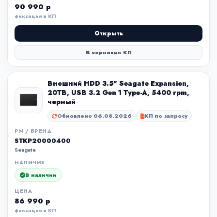
90 990 р
фиксация в КП
Открыть
В черновик КП
Внешний HDD 3.5" Seagate Expansion,
20TB, USB 3.2 Gen 1 Type-A, 5400 rpm,
черный
Обновлено 06.08.2026
КП по запросу
PN / БРЕНД
STKP20000400
Seagate
НАЛИЧИЕ
В наличии
ЦЕНА
86 990 р
фиксация в КП