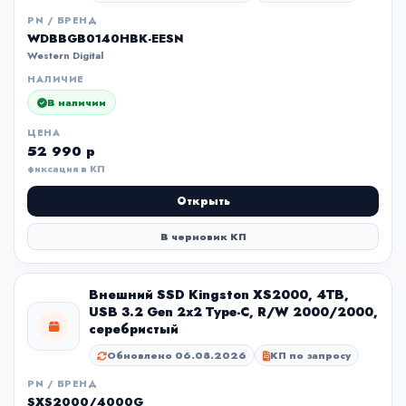
PN / БРЕНД
WDBBGB0140HBK-EESN
Western Digital
НАЛИЧИЕ
В наличии
ЦЕНА
52 990 р
фиксация в КП
Открыть
В черновик КП
Внешний SSD Kingston XS2000, 4TB,
USB 3.2 Gen 2x2 Type-C, R/W 2000/2000,
серебристый
Обновлено 06.08.2026
КП по запросу
PN / БРЕНД
SXS2000/4000G