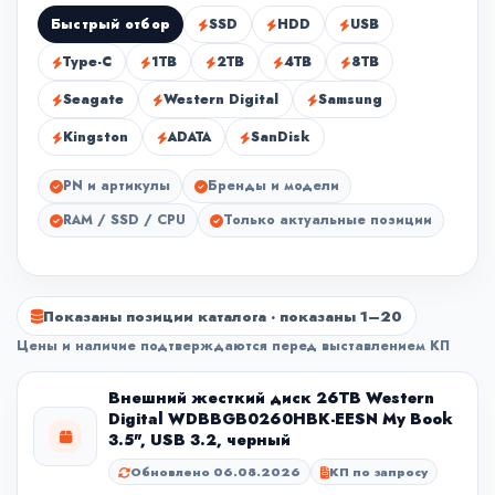
Быстрый отбор
SSD
HDD
USB
Type-C
1TB
2TB
4TB
8TB
Seagate
Western Digital
Samsung
Kingston
ADATA
SanDisk
PN и артикулы
Бренды и модели
RAM / SSD / CPU
Только актуальные позиции
Показаны позиции каталога · показаны 1–20
Цены и наличие подтверждаются перед выставлением КП
Внешний жесткий диск 26TB Western
Digital WDBBGB0260HBK-EESN My Book
3.5", USB 3.2, черный
Обновлено 06.08.2026
КП по запросу