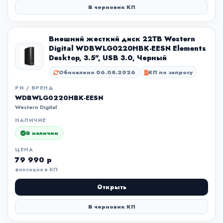
В черновик КП
Внешний жесткий диск 22TB Western
Digital WDBWLG0220HBK-EESN Elements
Desktop, 3.5", USB 3.0, Черный
Обновлено 06.08.2026
КП по запросу
PN / БРЕНД
WDBWLG0220HBK-EESN
Western Digital
НАЛИЧИЕ
В наличии
ЦЕНА
79 990 р
фиксация в КП
Открыть
В черновик КП