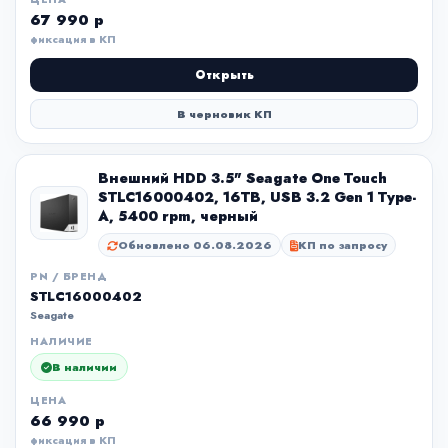
67 990 р
фиксация в КП
Открыть
В черновик КП
Внешний HDD 3.5" Seagate One Touch
STLC16000402, 16TB, USB 3.2 Gen 1 Type-
A, 5400 rpm, черный
Обновлено 06.08.2026
КП по запросу
PN / БРЕНД
STLC16000402
Seagate
НАЛИЧИЕ
В наличии
ЦЕНА
66 990 р
фиксация в КП