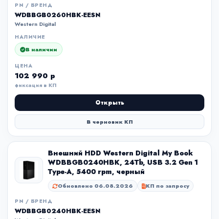
PN / БРЕНД
WDBBGB0260HBK-EESN
Western Digital
НАЛИЧИЕ
В наличии
ЦЕНА
102 990 р
фиксация в КП
Открыть
В черновик КП
Внешний HDD Western Digital My Book
WDBBGB0240HBK, 24Tb, USB 3.2 Gen 1
Type-A, 5400 rpm, черный
Обновлено 06.08.2026
КП по запросу
PN / БРЕНД
WDBBGB0240HBK-EESN