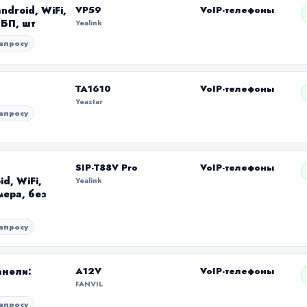
droid, WiFi,
VP59
VoIP-телефоны
 БП, шт
Yealink
апросу
TA1610
VoIP-телефоны
Yeastar
апросу
SIP-T88V Pro
VoIP-телефоны
d, WiFi,
Yealink
мера, без
апросу
анели:
A12V
VoIP-телефоны
FANVIL
апросу