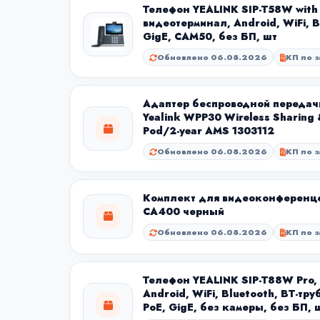
Телефон YEALINK SIP-T58W with
видеотерминал, Android, WiFi, B
GigE, CAM50, без БП, шт
Обновлено 06.08.2026
КП по з
Адаптер беспроводной передач
Yealink WPP30 Wireless Sharing
Pod/2-year AMS 1303112
Обновлено 06.08.2026
КП по з
Комплект для видеоконференцсв
CA400 черный
Обновлено 06.08.2026
КП по з
Телефон YEALINK SIP-T88W Pro, 
Android, WiFi, Bluetooth, BT-тру
PoE, GigE, без камеры, без БП, 