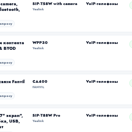
 camera,
SIP-T58W with camera
VoIP-телефоны
luetooth,
Yealink
апросу
и контента
WPP30
VoIP-телефоны
 & BYOD
Yealink
апросу
язи Fanvil
CA400
VoIP-телефоны
FANVIL
апросу
7" экран",
SIP-T88W Pro
VoIP-телефоны
бка, USB,
Yealink
шт