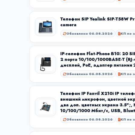
Телефон SIP Yealink SIP-T58W Pr
camera
Обновлено 06.08.2026
КП по з
IP-телефон Flat-Phone B10: 20 S
2 порта 10/100/1000BASE-T (RJ-
дисплей, PoE, адаптер питания
Обновлено 06.08.2026
КП по з
Телефон IP Fanvil X210i IP теле
внешний микрофон, цветной экр
два доп. цветных экрана 3.5";, 
10/100/1000 Мбит/с, USB, Bluet
Обновлено 06.08.2026
КП по з