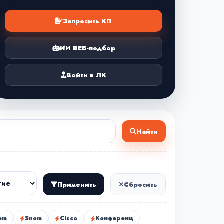
Запросить КП
ИИ ВЕБ-подбор
Войти в ЛК
Найти
Применить
Сбросить
am
Snom
Cisco
Конференц