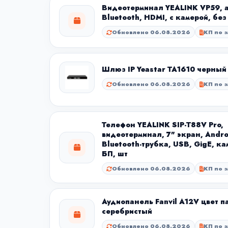
Видеотерминал YEALINK VP59, an
Bluetooth, HDMI, с камерой, без
Обновлено 06.08.2026
КП по з
Шлюз IP Yeastar TA1610 черный
Обновлено 06.08.2026
КП по з
Телефон YEALINK SIP-T88V Pro,
видеотерминал, 7" экран, Androi
Bluetooth-трубка, USB, GigE, ка
БП, шт
Обновлено 06.08.2026
КП по з
Аудиопанель Fanvil A12V цвет п
серебристый
Обновлено 06.08.2026
КП по з