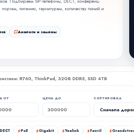
ков. Подбираем SIP-телефоны, DECT, конференц-
 портам, питанию, гарнитурам, количеству линий и
тся
Аналоги и замены
А ОТ
ЦЕНА ДО
СОРТИРОВКА
DECT
PoE
Gigabit
Yealink
Fanvil
Grandstre