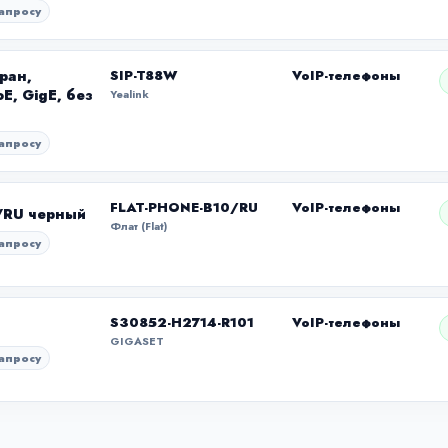
апросу
ран,
SIP-T88W
VoIP-телефоны
oE, GigE, без
Yealink
апросу
FLAT-PHONE-B10/RU
VoIP-телефоны
0/RU черный
Флат (Flat)
апросу
S30852-H2714-R101
VoIP-телефоны
GIGASET
апросу