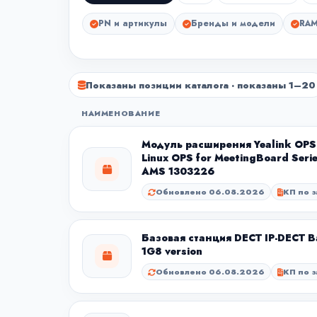
PN и артикулы
Бренды и модели
RAM
Показаны позиции каталога · показаны 1–20
НАИМЕНОВАНИЕ
Модуль расширения Yealink OP
Linux OPS for MeetingBoard Seri
AMS 1303226
Обновлено 06.08.2026
КП по з
Базовая станция DECT IP-DECT Ba
1G8 version
Обновлено 06.08.2026
КП по з