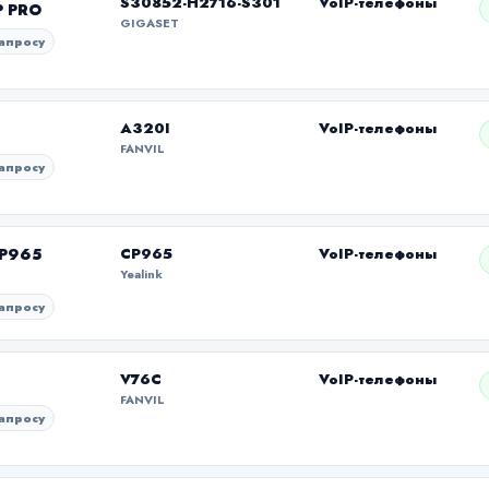
S30852-H2716-S301
VoIP-телефоны
P PRO
GIGASET
апросу
A320I
VoIP-телефоны
FANVIL
апросу
CP965
CP965
VoIP-телефоны
Yealink
апросу
V76C
VoIP-телефоны
FANVIL
апросу