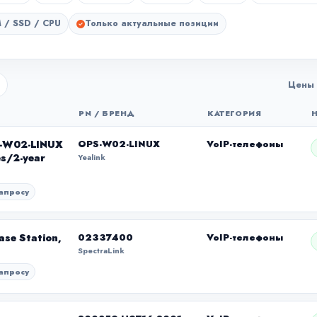
 / SSD / CPU
Только актуальные позиции
Цены 
PN / БРЕНД
КАТЕГОРИЯ
S-W02-LINUX
OPS-W02-LINUX
VoIP-телефоны
es/2-year
Yealink
апросу
se Station,
02337400
VoIP-телефоны
SpectraLink
апросу