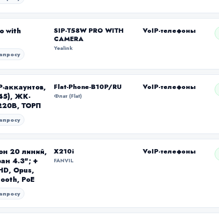
o with
SIP-T58W PRO WITH
VoIP-телефоны
CAMERA
Yealink
апросу
IP-аккаунтов,
Flat-Phone-B10P/RU
VoIP-телефоны
45), ЖК-
Флат (Flat)
 220В, ТОРП
апросу
фон 20 линий,
X210i
VoIP-телефоны
ан 4.3"; +
FANVIL
HD, Opus,
ooth, PoE
апросу