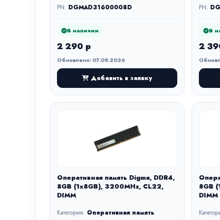
PN:
DGMAD31600008D
PN:
DG
В наличии
В н
2 290 р
2 39
Обновлено: 07.08.2026
Обновл
Добавить в заявку
Оперативная память Digma, DDR4,
Опера
8GB (1x8GB), 3200MHz, CL22,
8GB (
DIMM
DIMM
Категория:
Оперативная память
Категор