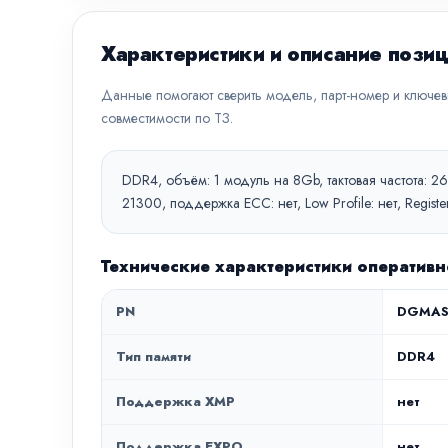
Характеристики и описание пози
Данные помогают сверить модель, парт-номер и ключе
совместимости по ТЗ.
DDR4, объём: 1 модуль на 8Gb, тактовая частота: 
21300, поддержка ECC: нет, Low Profile: нет, Reg
Технические характеристики операти
PN
DGMAS
Тип памяти
DDR4
Поддержка XMP
нет
Поддержка EXPO
нет