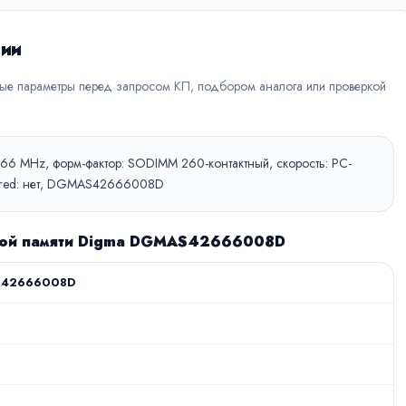
ции
вые параметры перед запросом КП, подбором аналога или проверкой
2666 MHz, форм-фактор: SODIMM 260-контактный, скорость: PC-
istered: нет, DGMAS42666008D
вной памяти Digma DGMAS42666008D
42666008D