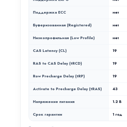
Поддержка ECC
нет
Буферизованная (Registered)
нет
Низкопрофильная (Low Profile)
нет
CAS Latency (CL)
19
RAS to CAS Delay (tRCD)
19
Row Precharge Delay (tRP)
19
Activate to Precharge Delay (tRAS)
43
Напряжение питания
1.2 В
Срок гарантии
1 год