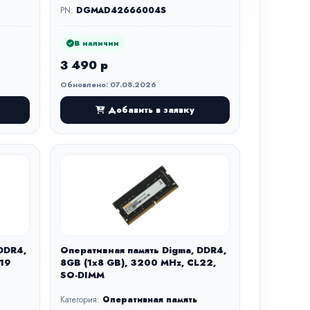
PN:
DGMAD42666004S
В наличии
3 490 р
Обновлено: 07.08.2026
Добавить в заявку
DDR4,
Оперативная память Digma, DDR4,
L19
8GB (1x8 GB), 3200 MHz, CL22,
SO-DIMM
Категория:
Оперативная память