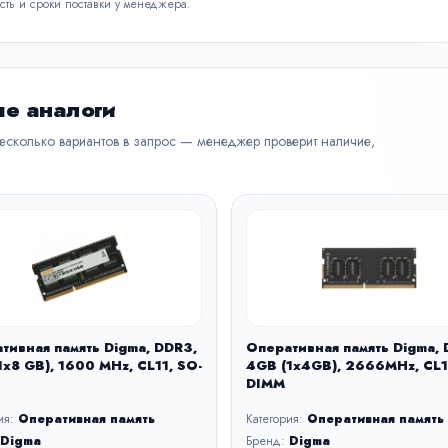
сть и сроки поставки у менеджера.
е аналоги
несколько вариантов в запрос — менеджер проверит наличие,
тивная память Digma, DDR3,
Оперативная память Digma, 
1x8 GB), 1600 MHz, CL11, SO-
4GB (1x4GB), 2666MHz, CL1
DIMM
ия:
Оперативная память
Категория:
Оперативная память
Digma
Бренд:
Digma