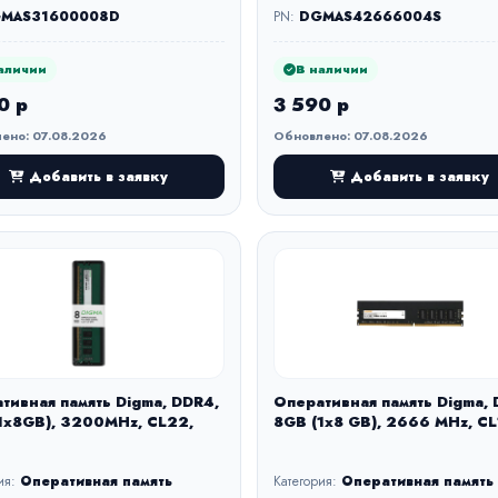
MAS31600008D
PN:
DGMAS42666004S
аличии
В наличии
0 р
3 590 р
ено: 07.08.2026
Обновлено: 07.08.2026
Добавить в заявку
Добавить в заявку
тивная память Digma, DDR4,
Оперативная память Digma, 
1x8GB), 3200MHz, CL22,
8GB (1x8 GB), 2666 MHz, C
ия:
Оперативная память
Категория:
Оперативная память