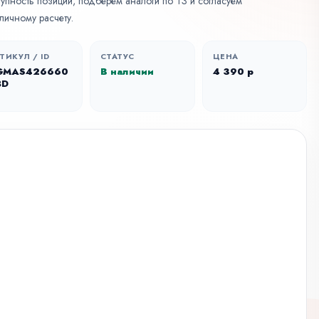
упность позиции, подберем аналоги по ТЗ и согласуем
личному расчету.
ТИКУЛ / ID
СТАТУС
ЦЕНА
GMAS426660
В наличии
4 390 р
8D