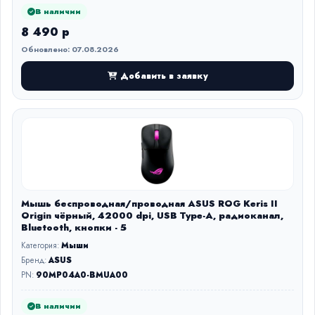
В наличии
8 490 р
Обновлено: 07.08.2026
Добавить в заявку
Мышь беспроводная/проводная ASUS ROG Keris II
Origin чёрный, 42000 dpi, USB Type-A, радиоканал,
Bluetooth, кнопки - 5
Категория:
Мыши
Бренд:
ASUS
PN:
90MP04A0-BMUA00
В наличии