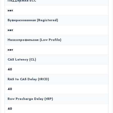
Поддержка ECC
нет
Буферизованная (Registered)
нет
Низкопрофильная (Low Profile)
нет
CAS Latency (CL)
40
RAS to CAS Delay (tRCD)
40
Row Precharge Delay (tRP)
40