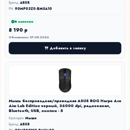
Бренд:
ASUS
PN:
90MP03Z0-BMUA10
В наличии
8 190 р
Обновлено: 07.08.2026
Добавить в заявку
Мышь беспроводная/проводная ASUS ROG Harpe Ace
Aim Lab Edition черный, 36000 dpi, радиоканал,
Bluetooth, USB, кнопки - 5
Категория:
Мыши
Бренд:
ASUS