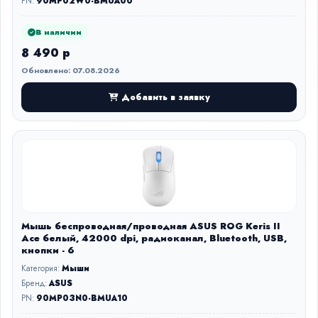
PN:
90MP02W0-BMUA00
В наличии
8 490 р
Обновлено: 07.08.2026
Добавить в заявку
Мышь беспроводная/проводная ASUS ROG Keris II
Ace белый, 42000 dpi, радиоканал, Bluetooth, USB,
кнопки - 6
Категория:
Мыши
Бренд:
ASUS
PN:
90MP03N0-BMUA10