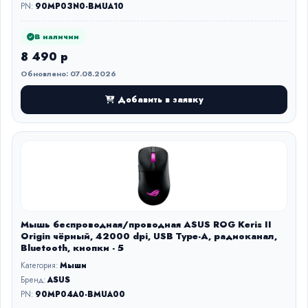
PN:
90MP03N0-BMUA10
В наличии
8 490 р
Обновлено: 07.08.2026
Добавить в заявку
Мышь беспроводная/проводная ASUS ROG Keris II
Origin чёрный, 42000 dpi, USB Type-A, радиоканал,
Bluetooth, кнопки - 5
Категория:
Мыши
Бренд:
ASUS
PN:
90MP04A0-BMUA00