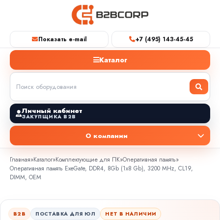
Показать e-mail
+7 (495) 143-45-45
Каталог
Личный кабинет
ЗАКУПЩИКА B2B
О компании
Главная
»
Каталог
»
Комплектующие для ПК
»
Оперативная память
»
Оперативная память ExeGate, DDR4, 8Gb (1x8 Gb), 3200 MHz, CL19,
DIMM, OEM
B2B
ПОСТАВКА ДЛЯ ЮЛ
НЕТ В НАЛИЧИИ