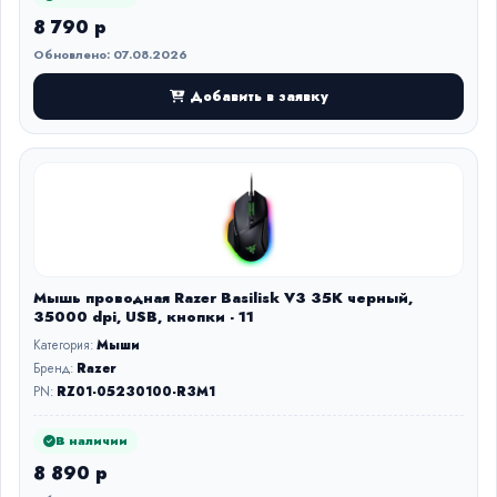
8 790 р
Обновлено: 07.08.2026
Добавить в заявку
Мышь проводная Razer Basilisk V3 35K черный,
35000 dpi, USB, кнопки - 11
Категория:
Мыши
Бренд:
Razer
PN:
RZ01-05230100-R3M1
В наличии
8 890 р