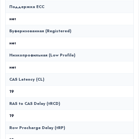
Поддержка ECC
нет
Буферизованная (Registered)
нет
Низкопрофильная (Low Profile)
нет
CAS Latency (CL)
19
RAS to CAS Delay (tRCD)
19
Row Precharge Delay (tRP)