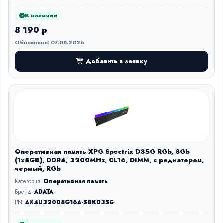
В наличии
8 190 р
Обновлено: 07.08.2026
Добавить в заявку
Оперативная память XPG Spectrix D35G RGb, 8Gb
(1x8GB), DDR4, 3200MHz, CL16, DIMM, с радиатором,
черный, RGb
Категория:
Оперативная память
Бренд:
ADATA
PN:
AX4U32008G16A-SBKD35G