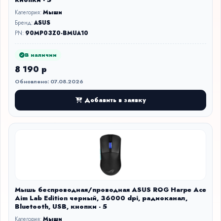
Категория:
Мыши
Бренд:
ASUS
PN:
90MP03Z0-BMUA10
В наличии
8 190 р
Обновлено: 07.08.2026
Добавить в заявку
Мышь беспроводная/проводная ASUS ROG Harpe Ace
Aim Lab Edition черный, 36000 dpi, радиоканал,
Bluetooth, USB, кнопки - 5
Категория:
Мыши