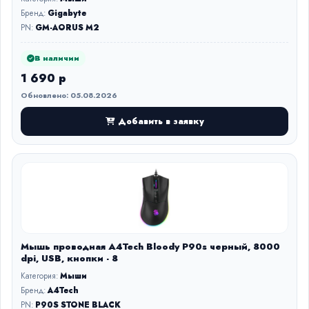
Бренд:
Gigabyte
PN:
GM-AORUS M2
В наличии
1 690 р
Обновлено: 05.08.2026
Добавить в заявку
Мышь проводная A4Tech Bloody P90s черный, 8000
dpi, USB, кнопки - 8
Категория:
Мыши
Бренд:
A4Tech
PN:
P90S STONE BLACK