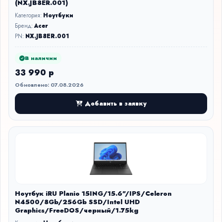
(NX.JB8ER.001)
Категория:
Ноутбуки
Бренд:
Acer
PN:
NX.JB8ER.001
В наличии
33 990 р
Обновлено: 07.08.2026
Добавить в заявку
Ноутбук iRU Planio 15ING/15.6"/IPS/Celeron
N4500/8Gb/256Gb SSD/Intel UHD
Graphics/FreeDOS/черный/1.75kg