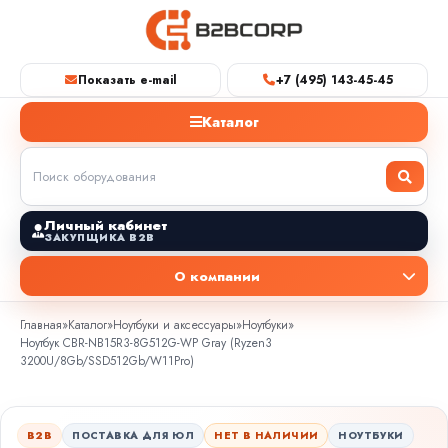
Показать e-mail
+7 (495) 143-45-45
Каталог
Личный кабинет
ЗАКУПЩИКА B2B
О компании
Главная
»
Каталог
»
Ноутбуки и аксессуары
»
Ноутбуки
»
Ноутбук CBR-NB15R3-8G512G-WP Gray (Ryzen3
3200U/8Gb/SSD512Gb/W11Pro)
B2B
ПОСТАВКА ДЛЯ ЮЛ
НЕТ В НАЛИЧИИ
НОУТБУКИ