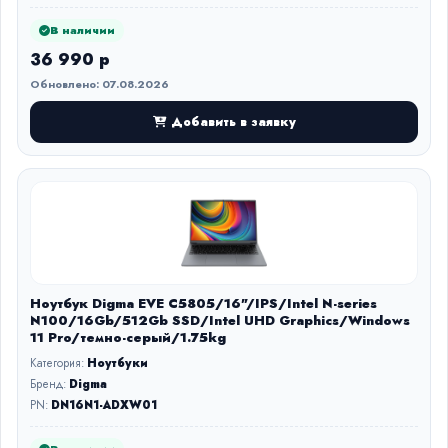
В наличии
36 990 р
Обновлено: 07.08.2026
Добавить в заявку
Ноутбук Digma EVE C5805/16"/IPS/Intel N-series
N100/16Gb/512Gb SSD/Intel UHD Graphics/Windows
11 Pro/темно-серый/1.75kg
Категория:
Ноутбуки
Бренд:
Digma
PN:
DN16N1-ADXW01