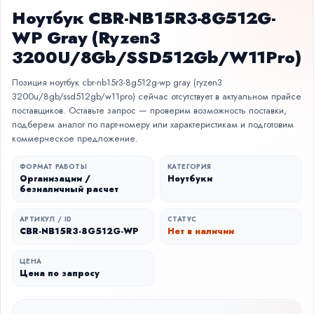
Ноутбук CBR-NB15R3-8G512G-
WP Gray (Ryzen3
3200U/8Gb/SSD512Gb/W11Pro)
Позиция ноутбук cbr-nb15r3-8g512g-wp gray (ryzen3
3200u/8gb/ssd512gb/w11pro) сейчас отсутствует в актуальном прайсе
поставщиков. Оставьте запрос — проверим возможность поставки,
подберем аналог по парт-номеру или характеристикам и подготовим
коммерческое предложение.
ФОРМАТ РАБОТЫ
КАТЕГОРИЯ
Организации /
Ноутбуки
безналичный расчет
АРТИКУЛ / ID
СТАТУС
CBR-NB15R3-8G512G-WP
Нет в наличии
ЦЕНА
Цена по запросу