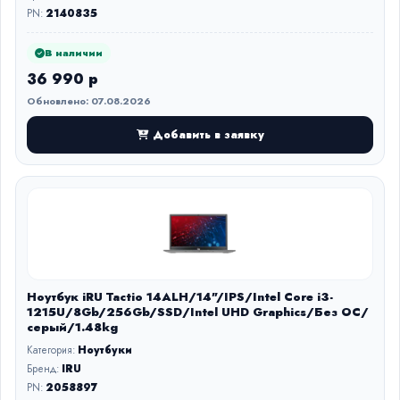
PN:
2140835
В наличии
36 990 р
Обновлено: 07.08.2026
Добавить в заявку
Ноутбук iRU Tactio 14ALH/14"/IPS/Intel Core i3-
1215U/8Gb/256Gb/SSD/Intel UHD Graphics/Без ОС/
серый/1.48kg
Категория:
Ноутбуки
Бренд:
IRU
PN:
2058897