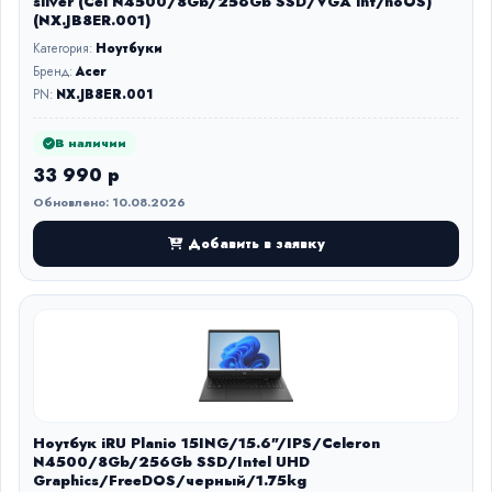
silver (Cel N4500/8Gb/256Gb SSD/VGA int/noOS)
(NX.JB8ER.001)
Категория:
Ноутбуки
Бренд:
Acer
PN:
NX.JB8ER.001
В наличии
33 990 р
Обновлено: 10.08.2026
Добавить в заявку
Ноутбук iRU Planio 15ING/15.6"/IPS/Celeron
N4500/8Gb/256Gb SSD/Intel UHD
Graphics/FreeDOS/черный/1.75kg