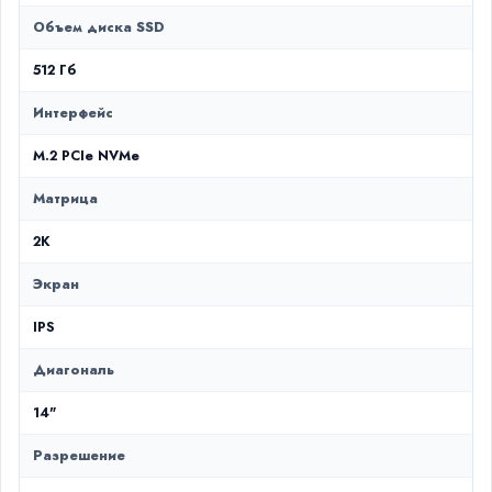
Объем диска SSD
512 Гб
Интерфейс
M.2 PCIe NVMe
Матрица
2K
Экран
IPS
Диагональ
14"
Разрешение