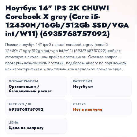
Ноутбук 14" IPS 2K CHUWI
Corebook X grey (Core i5-
12450H/16Gb/512Gb SSD/VGA
int/W11) (6935768757092)
Позиция ноутбук 14" ips 2k chuwi corebook x grey (core i5-
12450h/16gb/512gb ssd/vga int/w11) (6935768757092) сейчас
отсутствует в актуальном прайсе поставщиков. Оставьте запрос —
проверим возможность поставки, подберем аналог по парт-номеру
или характеристикам и подготовим коммерческое предложение.
ФОРМАТ РАБОТЫ
КАТЕГОРИЯ
Организации /
Ноутбуки
безналичный расчет
АРТИКУЛ / ID
СТАТУС
6935768757092
Нет в наличии
ЦЕНА
Цена по запросу