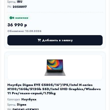
Бренд:
IRU
PN:
2058897
В наличии
36 990 р
Обновлено: 10.08.2026
Добавить в заявку
Ноутбук Digma EVE C5805/16"/IPS/Intel N-series
N100/16Gb/512Gb SSD/Intel UHD Graphics/Windows
11 Pro/темно-серый/1.75kg
Категория:
Ноутбуки
Бренд:
Digma
PN:
DN16N1-ADXW01