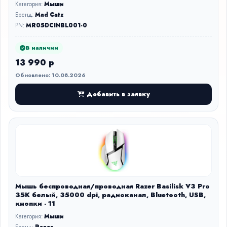
Категория:
Мыши
Бренд:
Mad Catz
PN:
MR05DCINBL001-0
В наличии
13 990 р
Обновлено: 10.08.2026
Добавить в заявку
Мышь беспроводная/проводная Razer Basilisk V3 Pro
35K белый, 35000 dpi, радиоканал, Bluetooth, USB,
кнопки - 11
Категория:
Мыши