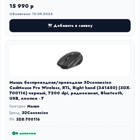
15 990 р
Обновлено: 10.08.2026
Добавить в заявку
Мышь беспроводная/проводная 3Dconnexion
CadMouse Pro Wireless, RTL, Right hand (341450) (3DX-
700116) черный, 7200 dpi, радиоканал, Bluetooth,
USB, кнопки - 7
Категория:
Мыши
Бренд:
3DConnexion
PN:
3DX-700116
В наличии