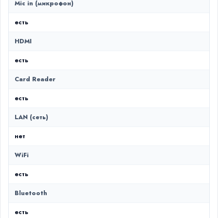
Mic in (микрофон)
есть
HDMI
есть
Card Reader
есть
LAN (сеть)
нет
WiFi
есть
Bluetooth
есть