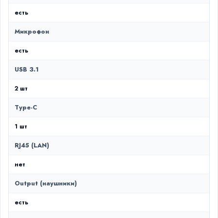
есть
Микрофон
есть
USB 3.1
2 шт
Type-C
1 шт
RJ45 (LAN)
нет
Output (наушники)
есть