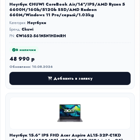
Ноутбук CHUWI CoreBook Air/14"/IPS/AMD Ryzen 5
6600H/16Gb/512Gb SSD/AMD Radeon
660M/Windows 11 Pro/серый/1.03kg
Категория:
Ноутбуки
Бренд:
Chuwi
PN:
CWI652-561N5N1HDMRH
В наличии
48 990 р
Обновлено: 10.08.2026
Добавить в заявку
Ноутбук 15.6" IPS FHD Acer Aspire AL15-32P-C1KD