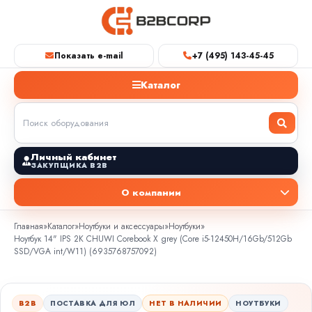
Показать e-mail
+7 (495) 143-45-45
Каталог
Личный кабинет
ЗАКУПЩИКА B2B
О компании
Главная
»
Каталог
»
Ноутбуки и аксессуары
»
Ноутбуки
»
Ноутбук 14" IPS 2K CHUWI Corebook X grey (Core i5-12450H/16Gb/512Gb
SSD/VGA int/W11) (6935768757092)
B2B
ПОСТАВКА ДЛЯ ЮЛ
НЕТ В НАЛИЧИИ
НОУТБУКИ