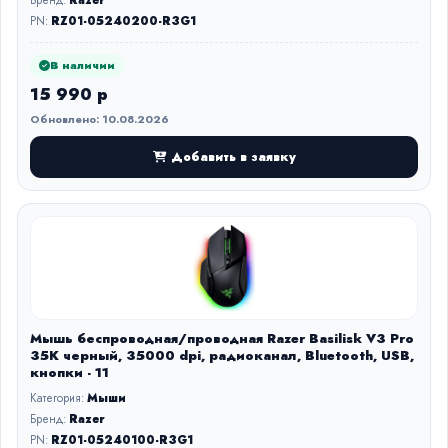
Бренд:
Razer
PN:
RZ01-05240200-R3G1
В наличии
15 990 р
Обновлено: 10.08.2026
Добавить в заявку
Мышь беспроводная/проводная Razer Basilisk V3 Pro
35K черный, 35000 dpi, радиоканал, Bluetooth, USB,
кнопки - 11
Категория:
Мыши
Бренд:
Razer
PN:
RZ01-05240100-R3G1