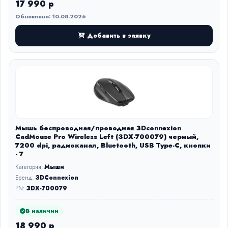
17 990 р
Обновлено: 10.08.2026
Добавить в заявку
Мышь беспроводная/проводная 3Dconnexion
CadMouse Pro Wireless Left (3DX-700079) черный,
7200 dpi, радиоканал, Bluetooth, USB Type-C, кнопки
- 7
Категория:
Мыши
Бренд:
3DConnexion
PN:
3DX-700079
В наличии
18 990 р