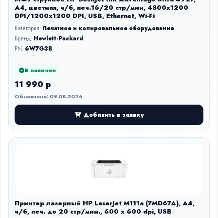
A4, цветная, ч/б, печ.16/20 стр/мин, 4800x1200
DPI/1200x1200 DPI, USB, Ethernet, Wi-Fi
Категория:
Печатное и копировальное оборудование
Бренд:
Hewlett-Packard
PN:
6W7G3B
В наличии
11 990 р
Обновлено: 09.08.2026
Добавить в заявку
Принтер лазерный HP LaserJet M111a (7MD67A), А4,
ч/б, печ. до 20 стр/мин., 600 x 600 dpi, USB