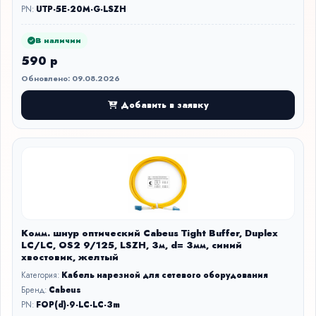
PN:
UTP-5E-20M-G-LSZH
В наличии
590 р
Обновлено: 09.08.2026
Добавить в заявку
Комм. шнур оптический Cabeus Tight Buffer, Duplex
LC/LC, OS2 9/125, LSZH, 3м, d= 3мм, синий
хвостовик, желтый
Категория:
Кабель нарезной для сетевого оборудования
Бренд:
Cabeus
PN:
FOP(d)-9-LC-LC-3m