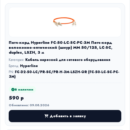
Патч-корд Hyperline FC-50-LC-SC-PC-3M Патч-корд
волоконно-оптический (шнур) MM 50/125, LC-SC,
duplex, LSZH, 3 м
Категория:
Кабель нарезной для сетевого оборудования
Бренд:
Hyperline
PN:
FC-D2-50-LC/PR-SC/PR-H-3M-LSZH-OR (FC-50-LC-SC-PC-
3M)
В наличии
590 р
Обновлено: 09.08.2026
Добавить в заявку