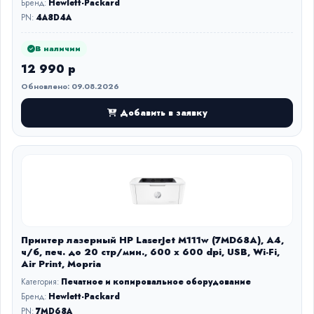
Бренд:
Hewlett-Packard
PN:
4A8D4A
В наличии
12 990 р
Обновлено: 09.08.2026
Добавить в заявку
Принтер лазерный HP LaserJet M111w (7MD68A), А4,
ч/б, печ. до 20 стр/мин., 600 x 600 dpi, USB, Wi-Fi,
Air Print, Mopria
Категория:
Печатное и копировальное оборудование
Бренд:
Hewlett-Packard
PN:
7MD68A