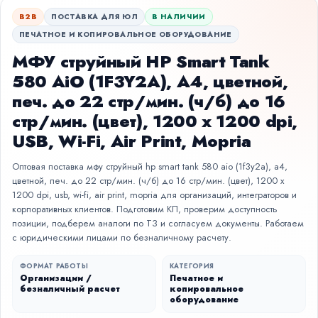
B2B
ПОСТАВКА ДЛЯ ЮЛ
В НАЛИЧИИ
ПЕЧАТНОЕ И КОПИРОВАЛЬНОЕ ОБОРУДОВАНИЕ
МФУ струйный HP Smart Tank
580 AiO (1F3Y2A), A4, цветной,
печ. до 22 стр/мин. (ч/б) до 16
стр/мин. (цвет), 1200 x 1200 dpi,
USB, Wi-Fi, Air Print, Mopria
Оптовая поставка мфу струйный hp smart tank 580 aio (1f3y2a), a4,
цветной, печ. до 22 стр/мин. (ч/б) до 16 стр/мин. (цвет), 1200 x
1200 dpi, usb, wi-fi, air print, mopria для организаций, интеграторов и
корпоративных клиентов. Подготовим КП, проверим доступность
позиции, подберем аналоги по ТЗ и согласуем документы. Работаем
с юридическими лицами по безналичному расчету.
ФОРМАТ РАБОТЫ
КАТЕГОРИЯ
Организации /
Печатное и
безналичный расчет
копировальное
оборудование