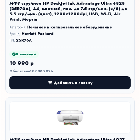
МФУ струйное HP DeskJet Ink Advantage Ultra 4828
(25R76A), A4, цветной, печ. до 7.5 стр/мин. (ч/б) до
5.5 стр/мин. (цвет), 1200x1200dpi, USB, Wi-Fi, Air
Print, Mopria
Категория:
Печатное и копировальное оборудование
Бренд:
Hewlett-Packard
PN:
25R76A
В наличии
10 990 р
Обновлено: 09.08.2026
Добавить в заявку
МФУ струйное HP DeskJet Ink Advantage Ultra 4927,