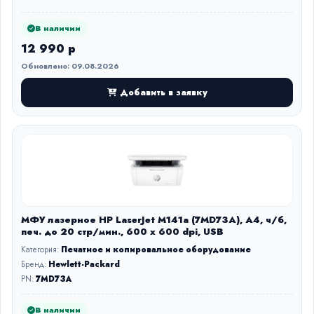
В наличии
12 990 р
Обновлено: 09.08.2026
Добавить в заявку
МФУ лазерное HP LaserJet M141a (7MD73A), A4, ч/б,
печ. до 20 стр/мин., 600 x 600 dpi, USB
Категория:
Печатное и копировальное оборудование
Бренд:
Hewlett-Packard
PN:
7MD73A
В наличии