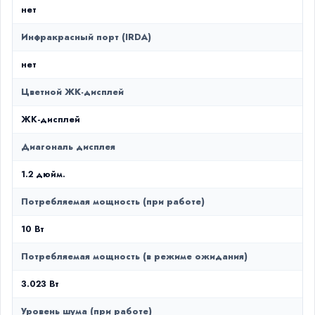
нет
Инфракрасный порт (IRDA)
нет
Цветной ЖК-дисплей
ЖК-дисплей
Диагональ дисплея
1.2 дюйм.
Потребляемая мощность (при работе)
10 Вт
Потребляемая мощность (в режиме ожидания)
3.023 Вт
Уровень шума (при работе)