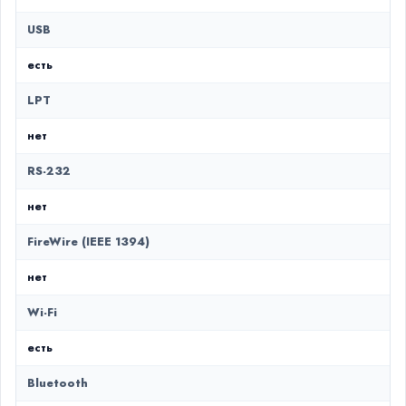
USB
есть
LPT
нет
RS-232
нет
FireWire (IEEE 1394)
нет
Wi-Fi
есть
Bluetooth