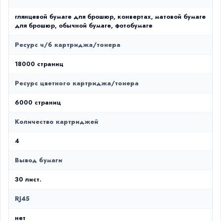
глянцевой бумаге для брошюр, конвертах, матовой бумаге
для брошюр, обычной бумаге, фотобумаге
Ресурс ч/б картриджа/тонера
18000 страниц
Ресурс цветного картриджа/тонера
6000 страниц
Количество картриджей
4
Вывод бумаги
30 лист.
RJ45
нет