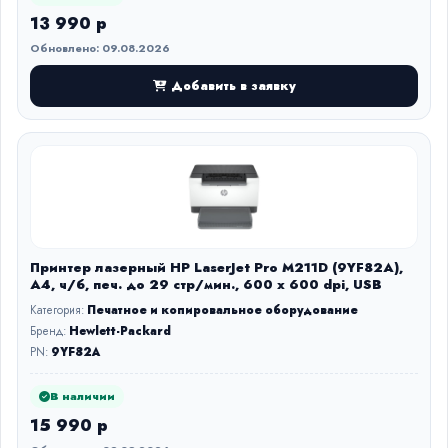
13 990 р
Обновлено: 09.08.2026
Добавить в заявку
Принтер лазерный HP LaserJet Pro M211D (9YF82A),
A4, ч/б, печ. до 29 стр/мин., 600 x 600 dpi, USB
Категория:
Печатное и копировальное оборудование
Бренд:
Hewlett-Packard
PN:
9YF82A
В наличии
15 990 р