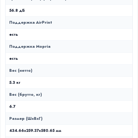
56.8 дБ
Поддержка AirPrint
есть
Поддержка Mopria
есть
Вес (нетто)
5.3 кг
Вес (брутто, кг)
6.7
Размер (ШxВxГ)
434.66x259.37x580.65 мм