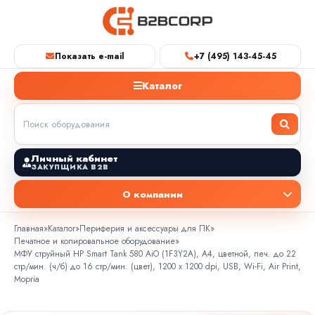
Показать e-mail
+7 (495) 143-45-45
Каталог
Личный кабинет
ЗАКУПЩИКА B2B
О компании
Главная
»
Каталог
»
Периферия и аксессуары для ПК
»
Печатное и копировальное оборудование
»
МФУ струйный HP Smart Tank 580 AiO (1F3Y2A), A4, цветной, печ. до 22
стр/мин. (ч/б) до 16 стр/мин. (цвет), 1200 x 1200 dpi, USB, Wi-Fi, Air Print,
Mopria