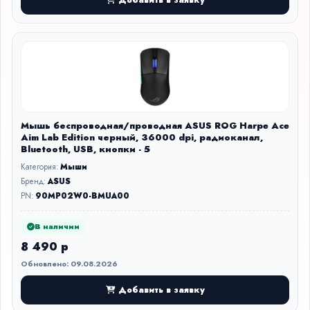
Мышь беспроводная/проводная ASUS ROG Harpe Ace
Aim Lab Edition черный, 36000 dpi, радиоканал,
Bluetooth, USB, кнопки - 5
Категория:
Мыши
Бренд:
ASUS
PN:
90MP02W0-BMUA00
В наличии
8 490 р
Обновлено: 09.08.2026
Добавить в заявку