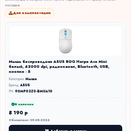
поставке.
Для комплектации
Мышь беспроводная ASUS ROG Harpe Ace Mini
белый, 42000 dpi, радиоканал, Bluetooth, USB,
кнопки - 5
Категория:
Мыши
Бренд:
ASUS
PN:
90MP03Z0-BMUA10
В наличии
8 190 р
Обновлено: 09.08.2026
Добавить в заявку