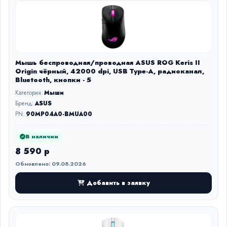
Мышь беспроводная/проводная ASUS ROG Keris II
Origin чёрный, 42000 dpi, USB Type-A, радиоканал,
Bluetooth, кнопки - 5
Категория:
Мыши
Бренд:
ASUS
PN:
90MP04A0-BMUA00
В наличии
8 590 р
Обновлено: 09.08.2026
Добавить в заявку