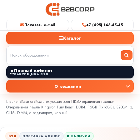
Показать e-mail
+7 (495) 143-45-45
Каталог
Личный кабинет
ЗАКУПЩИКА B2B
О компании
Главная
»
Каталог
»
Комплектующие для ПК
»
Оперативная память
»
Оперативная память Kingston Fury Beast, DDR4, 16GB (1x16GB), 3200MHz,
CL16, DIMM, с радиатором, черный
B2B
ПОСТАВКА ДЛЯ ЮЛ
В НАЛИЧИИ