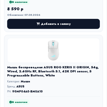
В наличии
8 590 р
Обновлено: 07.08.2026
Добавить в заявку
Мышь беспроводная ASUS ROG KERIS II ORIGIN, 54g,
Wired, 2.4GHz RF, Bluetooth 5.1, 42K DPI sensor, 5
Prograммable Buttons, White
Категория:
Мыши
Бренд:
ASUS
PN:
90MP04A0-BMUA10
В наличии