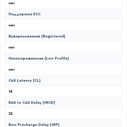
нет
Поддержка ECC
нет
Буферизованная (Registered)
нет
Низкопрофильная (Low Profile)
нет
CAS Latency (CL)
18
RAS to CAS Delay (tRCD)
22
Row Precharge Delay (tRP)