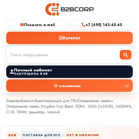
Показать e-mail
+7 (495) 143-45-45
Каталог
Личный кабинет
ЗАКУПЩИКА B2B
О компании
Главная
»
Каталог
»
Комплектующие для ПК
»
Оперативная память
»
Оперативная память Kingston Fury Beast, DDR4, 32Gb (1x32GB), 3600MHz,
CL18, DIMM, радиатор, черный
B2B
ПОСТАВКА ДЛЯ ЮЛ
НЕТ В НАЛИЧИИ