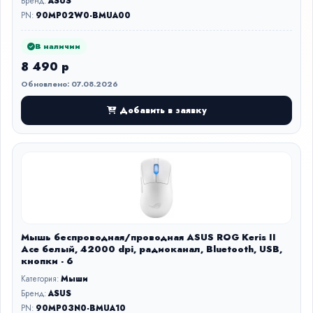
Бренд:
ASUS
PN:
90MP02W0-BMUA00
В наличии
8 490 р
Обновлено: 07.08.2026
Добавить в заявку
Мышь беспроводная/проводная ASUS ROG Keris II
Ace белый, 42000 dpi, радиоканал, Bluetooth, USB,
кнопки - 6
Категория:
Мыши
Бренд:
ASUS
PN:
90MP03N0-BMUA10