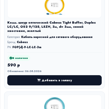
Комм. шнур оптический Cabeus Tight Buffer, Duplex
LC/LC, OS2 9/125, LSZH, 3м, d= 3мм, синий
хвостовик, желтый
Категория:
Кабель нарезной для сетевого оборудования
Бренд:
Cabeus
PN:
FOP(d)-9-LC-LC-3m
В наличии
590 р
Обновлено: 06.08.2026
Добавить в заявку