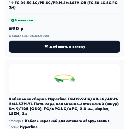
PN:
FC-D2-50-LC/PR-SC/PR-H-3M-LSZH-OR (FC-50-LC-SC-PC-
3M)
В наличии
590 р
Обновлено: 06.08.2026
Добавить в заявку
Кабельная сборка Hyperline FC-D2-9-FC/AR-LC/AR-H-
2M-LSZH-YL Патч-корд волоконно-оптический (шнур)
SM 9/125 (OS2), FC/APC-LC/APC, 2.0 мм, duplex,
LSZH, 2м
Категория:
Кабель нарезной для сетевого оборудования
Бренд:
Hyperline