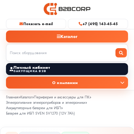
Показать e-mail
+7 (495) 143-45-45
Каталог
Личный кабинет
ЗАКУПЩИКА B2B
О компании
Главная
»
Каталог
»
Периферия и аксессуары для ПК
»
Электропитание электроприборов и электроники
»
Аккумуляторные батареи для ИБП
»
Батарея для ИБП SVEN SV1270 (12V 7Ah)