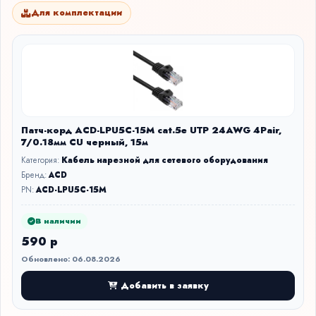
Для комплектации
Патч-корд ACD-LPU5C-15M сat.5e UTP 24AWG 4Pair,
7/0.18мм CU черный, 15м
Категория:
Кабель нарезной для сетевого оборудования
Бренд:
ACD
PN:
ACD-LPU5C-15M
В наличии
590 р
Обновлено: 06.08.2026
Добавить в заявку