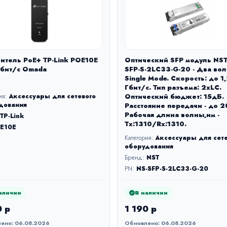
итель PoE+ TP-Link POE10E
Оптический SFP модуль NST
бит/с Omada
SFP-S-2LC33-G-20 - Два во
Single Mode. Скорость: до 1
Гбит/c. Тип разъема: 2xLC.
ия:
Аксессуары для сетевого
Оптический бюджет: 15дБ.
дования
Расстояние передачи - до 2
Рабочая длина волны,нм -
TP-Link
Tx:1310/Rx:1310.
E10E
Категория:
Аксессуары для сет
оборудования
Бренд:
NST
PN:
NS-SFP-S-2LC33-G-20
аличии
В наличии
0 р
1 190 р
ено: 06.08.2026
Обновлено: 06.08.2026