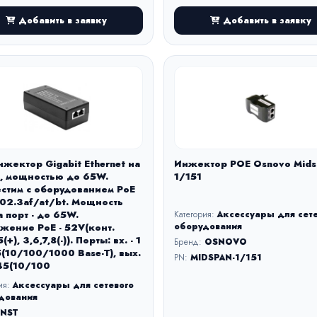
Добавить в заявку
Добавить в заявку
нжектор Gigabit Ethernet на
Инжектор POE Osnovo Mids
т, мощностью до 65W.
1/151
стим с оборудованием PoE
802.3af/at/bt. Мощность
а порт - до 65W.
Категория:
Аксессуары для сет
оборудования
жение PoE - 52V(конт.
5(+), 3,6,7,8(-)). Порты: вх. - 1
Бренд:
OSNOVO
5(10/100/1000 Base-T), вых.
PN:
MIDSPAN-1/151
J45(10/100
ия:
Аксессуары для сетевого
дования
NST