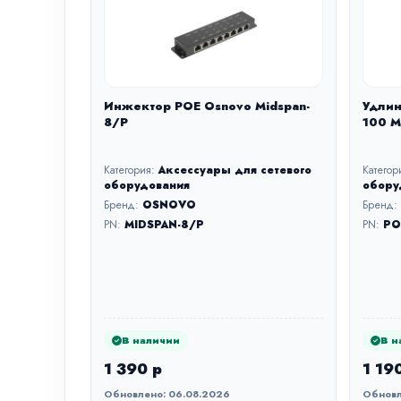
Инжектор POE Osnovo Midspan-
Удлин
8/P
100 М
Категория:
Аксессуары для сетевого
Категор
оборудования
обору
Бренд:
OSNOVO
Бренд:
PN:
MIDSPAN-8/P
PN:
PO
В наличии
В н
1 390 р
1 19
Обновлено: 06.08.2026
Обновл