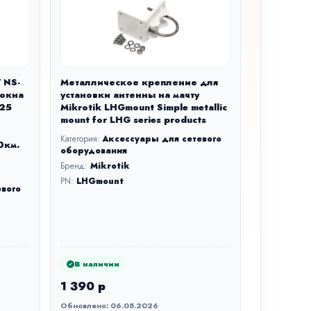
 NS-
Металлическое крепление для
локна
установки антенны на мачту
,25
Mikrotik LHGmount Simple metallic
mount for LHG series products
Категория:
Аксессуары для сетевого
0км.
оборудования
Бренд:
Mikrotik
PN:
LHGmount
евого
В наличии
1 390 р
Обновлено: 06.08.2026