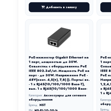
Добавить в заявку
PoE-инжектор Gigabit Ethernet на
PoE-и
1 порт, мощностью до 30W.
1 пор
Совместим с оборудованием PoE
Совме
IEEE 802.3af/at. Мощность PoE на
IEEE 
порт - до 30W. Напряжение PoE -
PoE н
48V(конт. 4,5(+), 7,8(-)). Порты: вх.
Напря
- 1 x RJ45(10/100/1000 Base-T),
1,2,4,
вых. 1 x RJ45(10/100/1000 Base-
x RJ4
1 x R
Категория:
Аксессуары для сетевого
оборудования
Категор
обору
Бренд:
NST
Бренд:
PN:
NS-PI-1G-30/A