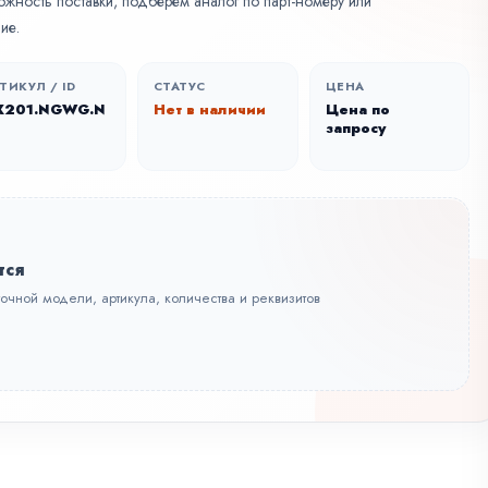
ожность поставки, подберем аналог по парт-номеру или
ие.
ТИКУЛ / ID
СТАТУС
ЦЕНА
X201.NGWG.N
Нет в наличии
Цена по
запросу
тся
точной модели, артикула, количества и реквизитов