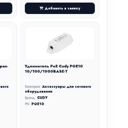
Добавить в заявку
pan-
Удлинитель PoE Cudy POE10
10/100/1000BASE-T
евого
Категория:
Аксессуары для сетевого
оборудования
Бренд:
CUDY
PN:
POE10