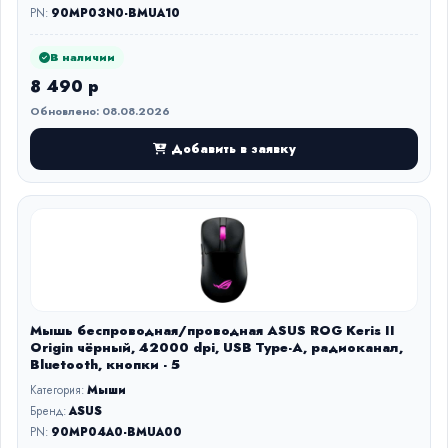
PN:
90MP03N0-BMUA10
В наличии
8 490 р
Обновлено: 08.08.2026
Добавить в заявку
Мышь беспроводная/проводная ASUS ROG Keris II
Origin чёрный, 42000 dpi, USB Type-A, радиоканал,
Bluetooth, кнопки - 5
Категория:
Мыши
Бренд:
ASUS
PN:
90MP04A0-BMUA00