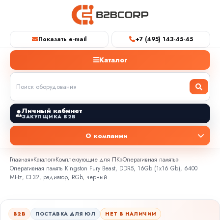
Показать e-mail
+7 (495) 143-45-45
Каталог
Личный кабинет
ЗАКУПЩИКА B2B
О компании
Главная
»
Каталог
»
Комплектующие для ПК
»
Оперативная память
»
Оперативная память Kingston Fury Beast, DDR5, 16Gb (1x16 Gb), 6400
MHz, CL32, радиатор, RGb, черный
B2B
ПОСТАВКА ДЛЯ ЮЛ
НЕТ В НАЛИЧИИ