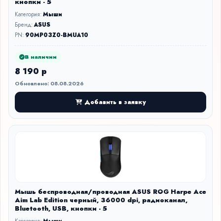
кнопки - 5
Категория:
Мыши
Бренд:
ASUS
PN:
90MP03Z0-BMUA10
В наличии
8 190 р
Обновлено: 08.08.2026
Добавить в заявку
Мышь беспроводная/проводная ASUS ROG Harpe Ace
Aim Lab Edition черный, 36000 dpi, радиоканал,
Bluetooth, USB, кнопки - 5