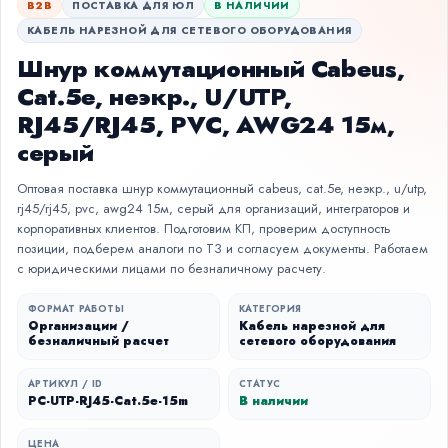
B2B
ПОСТАВКА ДЛЯ ЮЛ
В НАЛИЧИИ
КАБЕЛЬ НАРЕЗНОЙ ДЛЯ СЕТЕВОГО ОБОРУДОВАНИЯ
Шнур коммутационный Cabeus,
Cat.5e, неэкр., U/UTP,
RJ45/RJ45, PVC, AWG24 15м,
серый
Оптовая поставка шнур коммутационный cabeus, cat.5e, неэкр., u/utp,
rj45/rj45, pvc, awg24 15м, серый для организаций, интеграторов и
корпоративных клиентов. Подготовим КП, проверим доступность
позиции, подберем аналоги по ТЗ и согласуем документы. Работаем
с юридическими лицами по безналичному расчету.
ФОРМАТ РАБОТЫ
КАТЕГОРИЯ
Организации /
Кабель нарезной для
безналичный расчет
сетевого оборудования
АРТИКУЛ / ID
СТАТУС
PC-UTP-RJ45-Cat.5e-15m
В наличии
ЦЕНА