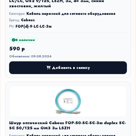
LC/LC, OS2 9/125, LSZH, 3м, d= 3мм, синий
хвостовик, желтый
Категория:
Кабель нарезной для сетевого оборудования
Бренд:
Cabeus
PN:
FOP(d)-9-LC-LC-3m
В наличии
590 р
Обновлено: 09.08.2026
Добавить в заявку
Шнур оптический Cabeus FOP-50-SC-SC-3m duplex SC-
SC 50/125 мм OM3 3м LSZH
Категория:
Кабель нарезной для сетевого оборудования