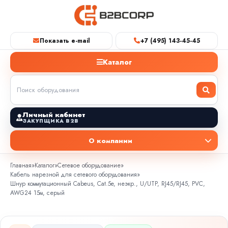
Показать e-mail
+7 (495) 143-45-45
Каталог
Личный кабинет
ЗАКУПЩИКА B2B
О компании
Главная
»
Каталог
»
Сетевое оборудование
»
Кабель нарезной для сетевого оборудования
»
Шнур коммутационный Cabeus, Cat.5e, неэкр., U/UTP, RJ45/RJ45, PVC,
AWG24 15м, серый