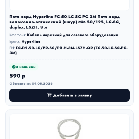
Патч-корд Hyperline FC-50-LC-SC-PC-3M Патч-корд
волоконно-оптический (шнур) MM 50/125, LC-SC,
duplex, LSZH, 3 м
Категория:
Кабель нарезной для сетевого оборудования
Бренд:
Hyperline
PN:
FC-D2-50-LC/PR-SC/PR-H-3M-LSZH-OR (FC-50-LC-SC-PC-
3M)
В наличии
590 р
Обновлено: 09.08.2026
Добавить в заявку