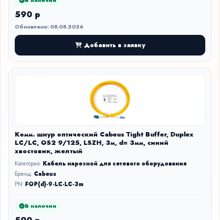
В наличии
590 р
Обновлено: 08.08.2026
Добавить в заявку
Комм. шнур оптический Cabeus Tight Buffer, Duplex
LC/LC, OS2 9/125, LSZH, 3м, d= 3мм, синий
хвостовик, желтый
Категория:
Кабель нарезной для сетевого оборудования
Бренд:
Cabeus
PN:
FOP(d)-9-LC-LC-3m
В наличии