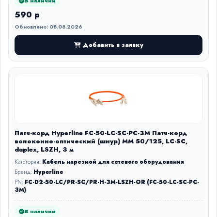
В наличии
590 р
Обновлено: 08.08.2026
Добавить в заявку
Патч-корд Hyperline FC-50-LC-SC-PC-3M Патч-корд
волоконно-оптический (шнур) MM 50/125, LC-SC,
duplex, LSZH, 3 м
Категория:
Кабель нарезной для сетевого оборудования
Бренд:
Hyperline
PN:
FC-D2-50-LC/PR-SC/PR-H-3M-LSZH-OR (FC-50-LC-SC-PC-
3M)
В наличии