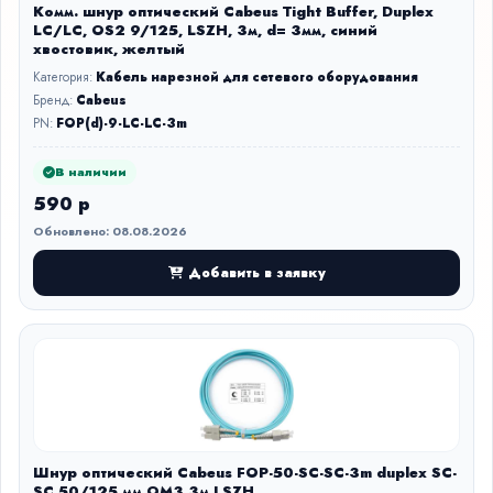
Комм. шнур оптический Cabeus Tight Buffer, Duplex
LC/LC, OS2 9/125, LSZH, 3м, d= 3мм, синий
хвостовик, желтый
Категория:
Кабель нарезной для сетевого оборудования
Бренд:
Cabeus
PN:
FOP(d)-9-LC-LC-3m
В наличии
590 р
Обновлено: 08.08.2026
Добавить в заявку
Шнур оптический Cabeus FOP-50-SC-SC-3m duplex SC-
SC 50/125 мм OM3 3м LSZH