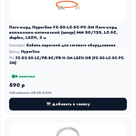
Патч-корд Hyperline FC-50-LC-SC-PC-3M Патч-корд
волоконно-оптический (шнур) MM 50/125, LC-SC,
duplex, LSZH, 3 м
Категория:
Кабель нарезной для сетевого оборудования
Бренд:
Hyperline
PN:
FC-D2-50-LC/PR-SC/PR-H-3M-LSZH-OR (FC-50-LC-SC-PC-
3M)
В наличии
590 р
Обновлено: 08.08.2026
Добавить в заявку