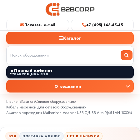
Показать e-mail
+7 (495) 143-45-45
Каталог
Личный кабинет
ЗАКУПЩИКА B2B
О компании
Главная
»
Каталог
»
Сетевое оборудование
»
Кабель нарезной для сетевого оборудования
»
Адаптер-переходник Maibenben Adapter USB-C/USB-A to RJ45 LAN 1000M
B2B
ПОСТАВКА ДЛЯ ЮЛ
НЕТ В НАЛИЧИИ