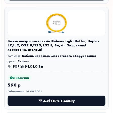
Комм. шнур оптический Cabeus Tight Buffer, Duplex
LC/LC, OS2 9/125, LSZH, 3м, d= 3мм, синий
хвостовик, желтый
Категория:
Кабель нарезной для сетевого оборудования
Бренд:
Cabeus
PN:
FOP(d)-9-LC-LC-3m
В наличии
590 р
Обновлено: 07.08.2026
Добавить в заявку