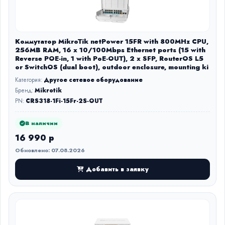
Коммутатор MikroTik netPower 15FR with 800MHz CPU,
256MB RAM, 16 x 10/100Mbps Ethernet ports (15 with
Reverse POE-in, 1 with PoE-OUT), 2 x SFP, RouterOS L5
or SwitchOS (dual boot), outdoor enclosure, mounting ki
Категория:
Другое сетевое оборудование
Бренд:
Mikrotik
PN:
CRS318-1Fi-15Fr-2S-OUT
В наличии
16 990 р
Обновлено: 07.08.2026
Добавить в заявку