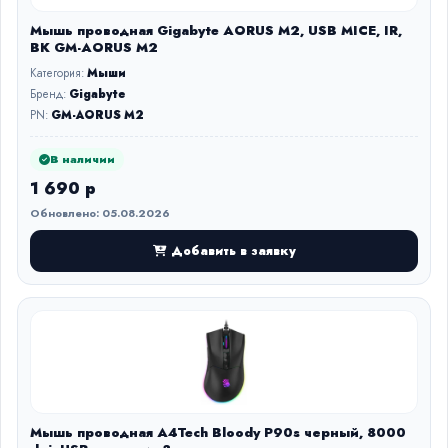
Мышь проводная Gigabyte AORUS M2, USB MICE, IR,
BK GM-AORUS M2
Категория:
Мыши
Бренд:
Gigabyte
PN:
GM-AORUS M2
В наличии
1 690 р
Обновлено: 05.08.2026
Добавить в заявку
Мышь проводная A4Tech Bloody P90s черный, 8000