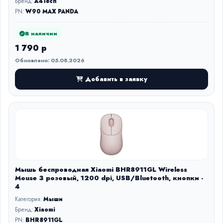
Бренд:
A4Tech
PN:
W90 MAX PANDA
В наличии
1 790 р
Обновлено: 05.08.2026
Добавить в заявку
Мышь беспроводная Xiaomi BHR8911GL Wireless
Mouse 3 розовый, 1200 dpi, USB/Bluetooth, кнопки -
4
Категория:
Мыши
Бренд:
Xiaomi
PN:
BHR8911GL