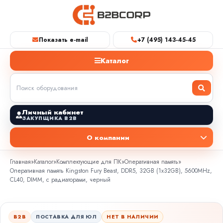
Показать e-mail
+7 (495) 143-45-45
Каталог
Личный кабинет
ЗАКУПЩИКА B2B
О компании
Главная
»
Каталог
»
Комплектующие для ПК
»
Оперативная память
»
Оперативная память Kingston Fury Beast, DDR5, 32GB (1x32GB), 5600MHz,
CL40, DIMM, с радиаторами, черный
B2B
ПОСТАВКА ДЛЯ ЮЛ
НЕТ В НАЛИЧИИ