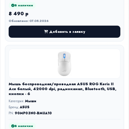
В наличии
8 490 р
Обновлено: 07.08.2026
Добавить в заявку
Мышь беспроводная/проводная ASUS ROG Keris II
Ace белый, 42000 dpi, радиоканал, Bluetooth, USB,
кнопки - 6
Категория:
Мыши
Бренд:
ASUS
PN:
90MP03N0-BMUA10
В наличии