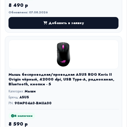
8 490 р
Обновлено: 07.08.2026
Добавить в заявку
Мышь беспроводная/проводная ASUS ROG Keris II
Origin чёрный, 42000 dpi, USB Type-A, радиоканал,
Bluetooth, кнопки - 5
Категория:
Мыши
Бренд:
ASUS
PN:
90MP04A0-BMUA00
В наличии
8 590 р