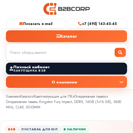
Показать e-mail
+7 (495) 143-45-45
Каталог
Личный кабинет
ЗАКУПЩИКА B2B
О компании
Главная
»
Каталог
»
Комплектующие для ПК
»
Оперативная память
»
Оперативная память Kingston Fury Impact, DDR5, 16GB (1x16 GB), 5600
MHz, CL40, SO-DIMM
B2B
ПОСТАВКА ДЛЯ ЮЛ
В НАЛИЧИИ