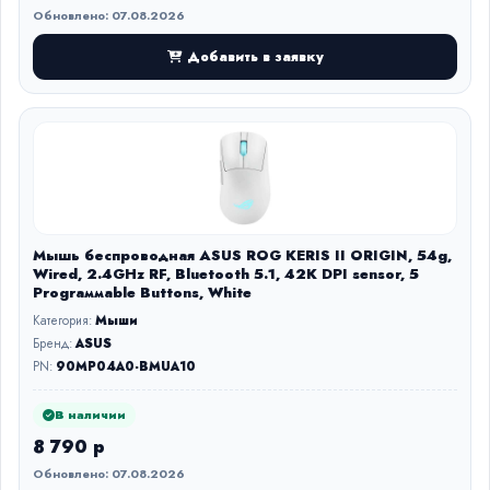
Обновлено: 07.08.2026
Добавить в заявку
Мышь беспроводная ASUS ROG KERIS II ORIGIN, 54g,
Wired, 2.4GHz RF, Bluetooth 5.1, 42K DPI sensor, 5
Prograммable Buttons, White
Категория:
Мыши
Бренд:
ASUS
PN:
90MP04A0-BMUA10
В наличии
8 790 р
Обновлено: 07.08.2026