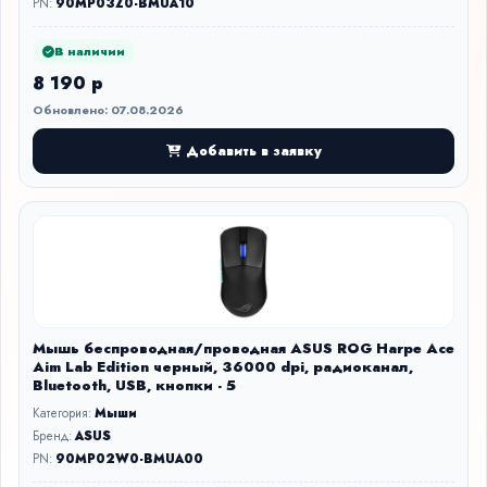
PN:
90MP03Z0-BMUA10
В наличии
8 190 р
Обновлено: 07.08.2026
Добавить в заявку
Мышь беспроводная/проводная ASUS ROG Harpe Ace
Aim Lab Edition черный, 36000 dpi, радиоканал,
Bluetooth, USB, кнопки - 5
Категория:
Мыши
Бренд:
ASUS
PN:
90MP02W0-BMUA00