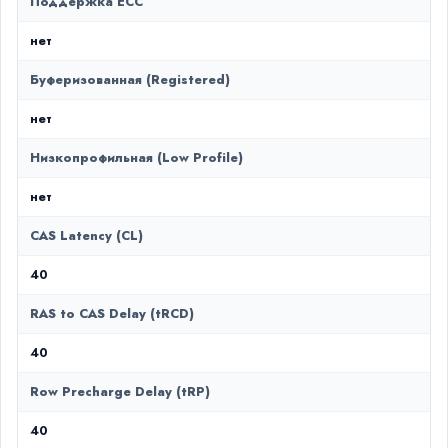
Поддержка ECC
нет
Буферизованная (Registered)
нет
Низкопрофильная (Low Profile)
нет
CAS Latency (CL)
40
RAS to CAS Delay (tRCD)
40
Row Precharge Delay (tRP)
40