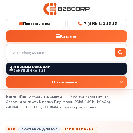
Показать e-mail
+7 (495) 143-45-45
Каталог
Личный кабинет
ЗАКУПЩИКА B2B
О компании
Главная
»
Каталог
»
Комплектующие для ПК
»
Оперативная память
»
Оперативная память Kingston Fury Impact, DDR5, 16Gb (1x16Gb),
6400MHz, CL38, ECC, SO-DIMM, с радиатором, черный
B2B
ПОСТАВКА ДЛЯ ЮЛ
НЕТ В НАЛИЧИИ