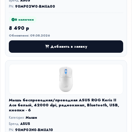
Бренд:
ASUS
PN:
90MP02W0-BMUA00
В наличии
8 490 р
Обновлено: 09.08.2026
Добавить в заявку
Мышь беспроводная/проводная ASUS ROG Keris II
Ace белый, 42000 dpi, радиоканал, Bluetooth, USB,
кнопки - 6
Категория:
Мыши
Бренд:
ASUS
PN:
90MP03N0-BMUA10