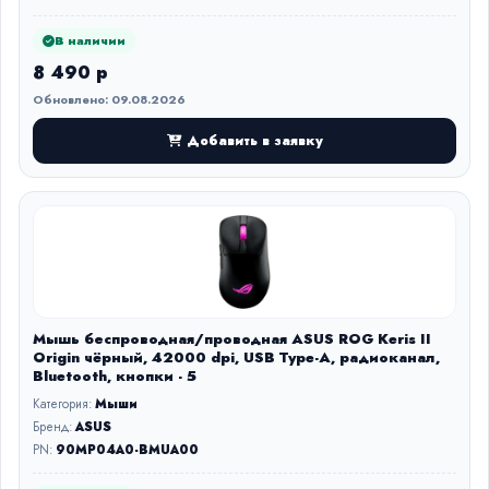
В наличии
8 490 р
Обновлено: 09.08.2026
Добавить в заявку
Мышь беспроводная/проводная ASUS ROG Keris II
Origin чёрный, 42000 dpi, USB Type-A, радиоканал,
Bluetooth, кнопки - 5
Категория:
Мыши
Бренд:
ASUS
PN:
90MP04A0-BMUA00