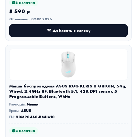
В наличии
8 590 р
Обновлено: 09.08.2026
Добавить в заявку
Мышь беспроводная ASUS ROG KERIS II ORIGIN, 54g,
Wired, 2.4GHz RF, Bluetooth 5.1, 42K DPI sensor, 5
Prograммable Buttons, White
Категория:
Мыши
Бренд:
ASUS
PN:
90MP04A0-BMUA10
В наличии