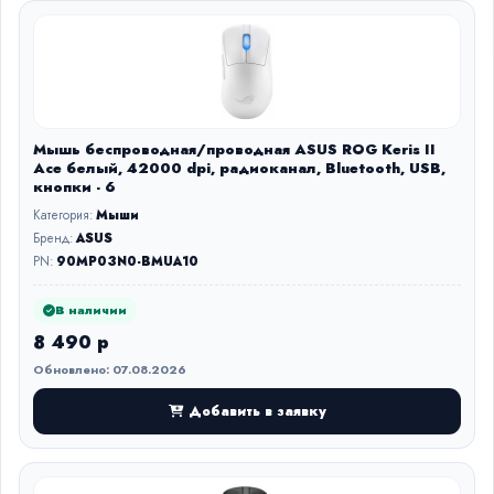
Мышь беспроводная/проводная ASUS ROG Keris II
Ace белый, 42000 dpi, радиоканал, Bluetooth, USB,
кнопки - 6
Категория:
Мыши
Бренд:
ASUS
PN:
90MP03N0-BMUA10
В наличии
8 490 р
Обновлено: 07.08.2026
Добавить в заявку