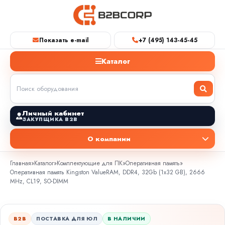
Показать e-mail
+7 (495) 143-45-45
Каталог
Личный кабинет
ЗАКУПЩИКА B2B
О компании
Главная
»
Каталог
»
Комплектующие для ПК
»
Оперативная память
»
Оперативная память Kingston ValueRAM, DDR4, 32Gb (1x32 GB), 2666
MHz, CL19, SO-DIMM
B2B
ПОСТАВКА ДЛЯ ЮЛ
В НАЛИЧИИ