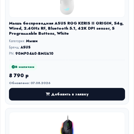
Мышь беспроводная ASUS ROG KERIS II ORIGIN, 54g,
Wired, 2.4GHz RF, Bluetooth 5.1, 42K DPI sensor, 5
Prograммable Buttons, White
Категория:
Мыши
Бренд:
ASUS
PN:
90MP04A0-BMUA10
В наличии
8 790 р
Обновлено: 07.08.2026
Добавить в заявку