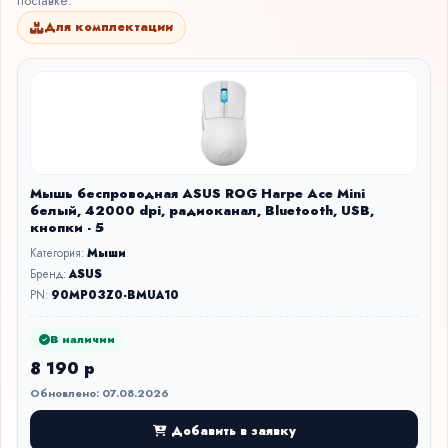
поставке.
Для комплектации
Мышь беспроводная ASUS ROG Harpe Ace Mini
белый, 42000 dpi, радиоканал, Bluetooth, USB,
кнопки - 5
Категория:
Мыши
Бренд:
ASUS
PN:
90MP03Z0-BMUA10
В наличии
8 190 р
Обновлено: 07.08.2026
Добавить в заявку