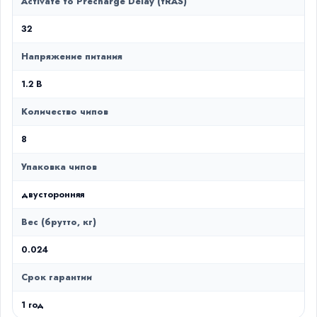
Activate to Precharge Delay (tRAS)
32
Напряжение питания
1.2 В
Количество чипов
8
Упаковка чипов
двусторонняя
Вес (брутто, кг)
0.024
Срок гарантии
1 год