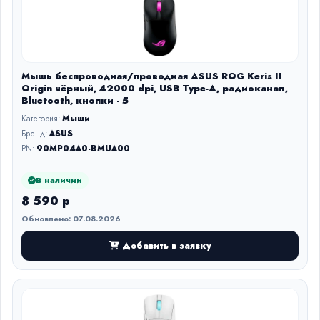
Мышь беспроводная/проводная ASUS ROG Keris II
Origin чёрный, 42000 dpi, USB Type-A, радиоканал,
Bluetooth, кнопки - 5
Категория:
Мыши
Бренд:
ASUS
PN:
90MP04A0-BMUA00
В наличии
8 590 р
Обновлено: 07.08.2026
Добавить в заявку