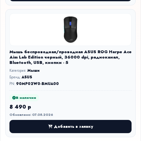
Мышь беспроводная/проводная ASUS ROG Harpe Ace
Aim Lab Edition черный, 36000 dpi, радиоканал,
Bluetooth, USB, кнопки - 5
Категория:
Мыши
Бренд:
ASUS
PN:
90MP02W0-BMUA00
В наличии
8 490 р
Обновлено: 07.08.2026
Добавить в заявку