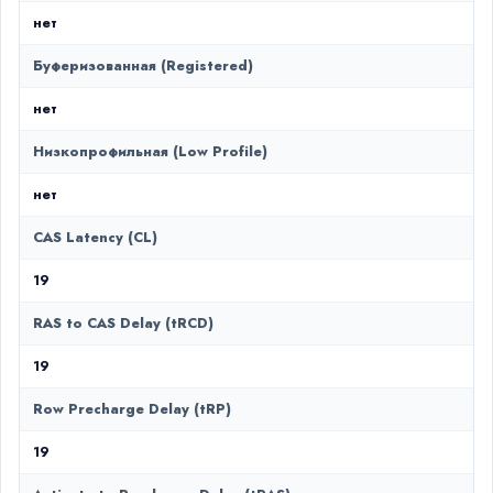
нет
Буферизованная (Registered)
нет
Низкопрофильная (Low Profile)
нет
CAS Latency (CL)
19
RAS to CAS Delay (tRCD)
19
Row Precharge Delay (tRP)
19