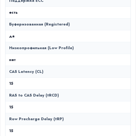
Поддержка ECC
есть
Буферизованная (Registered)
да
Низкопрофильная (Low Profile)
нет
CAS Latency (CL)
15
RAS to CAS Delay (tRCD)
15
Row Precharge Delay (tRP)
15