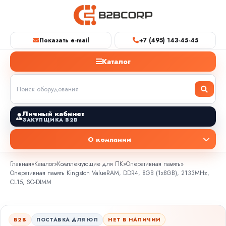
Показать e-mail
+7 (495) 143-45-45
Каталог
Личный кабинет
ЗАКУПЩИКА B2B
О компании
Главная
»
Каталог
»
Комплектующие для ПК
»
Оперативная память
»
Оперативная память Kingston ValueRAM, DDR4, 8GB (1x8GB), 2133MHz,
CL15, SO-DIMM
B2B
ПОСТАВКА ДЛЯ ЮЛ
НЕТ В НАЛИЧИИ