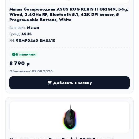
Мышь беспроводная ASUS ROG KERIS II ORIGIN, 54g,
Wired, 2.4GHz RF, Bluetooth 5.1, 42K DPI sensor, 5
Prograммable Buttons, White
Категория:
Мыши
Бренд:
ASUS
PN:
90MP04A0-BMUA10
В наличии
8 790 р
Обновлено: 09.08.2026
Добавить в заявку