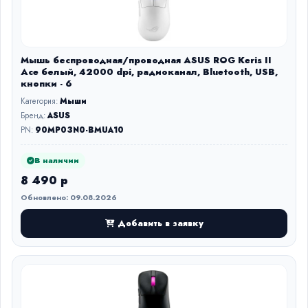
Мышь беспроводная/проводная ASUS ROG Keris II
Ace белый, 42000 dpi, радиоканал, Bluetooth, USB,
кнопки - 6
Категория:
Мыши
Бренд:
ASUS
PN:
90MP03N0-BMUA10
В наличии
8 490 р
Обновлено: 09.08.2026
Добавить в заявку