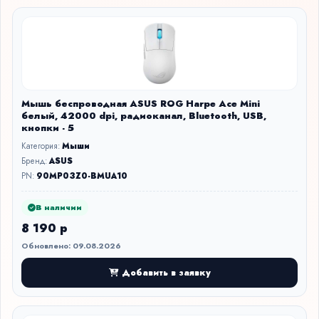
Мышь беспроводная ASUS ROG Harpe Ace Mini
белый, 42000 dpi, радиоканал, Bluetooth, USB,
кнопки - 5
Категория:
Мыши
Бренд:
ASUS
PN:
90MP03Z0-BMUA10
В наличии
8 190 р
Обновлено: 09.08.2026
Добавить в заявку