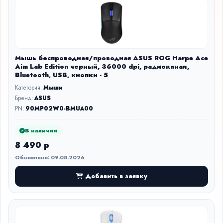
Мышь беспроводная/проводная ASUS ROG Harpe Ace
Aim Lab Edition черный, 36000 dpi, радиоканал,
Bluetooth, USB, кнопки - 5
Категория:
Мыши
Бренд:
ASUS
PN:
90MP02W0-BMUA00
В наличии
8 490 р
Обновлено: 09.08.2026
Добавить в заявку