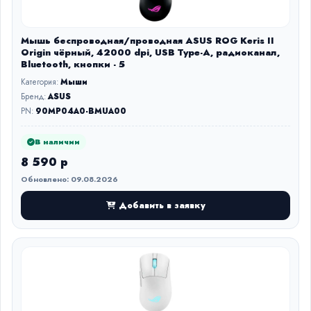
Мышь беспроводная/проводная ASUS ROG Keris II
Origin чёрный, 42000 dpi, USB Type-A, радиоканал,
Bluetooth, кнопки - 5
Категория:
Мыши
Бренд:
ASUS
PN:
90MP04A0-BMUA00
В наличии
8 590 р
Обновлено: 09.08.2026
Добавить в заявку