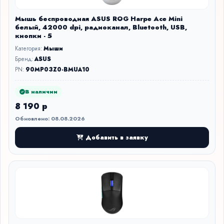
Мышь беспроводная ASUS ROG Harpe Ace Mini
белый, 42000 dpi, радиоканал, Bluetooth, USB,
кнопки - 5
Категория:
Мыши
Бренд:
ASUS
PN:
90MP03Z0-BMUA10
В наличии
8 190 р
Обновлено: 08.08.2026
Добавить в заявку