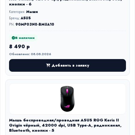
кнопки - 6
Категория:
Мыши
Бренд:
ASUS
PN:
90MP03N0-BMUA10
В наличии
8 490 р
Обновлено: 08.08.2026
Добавить в заявку
Мышь беспроводная/проводная ASUS ROG Keris II
Origin чёрный, 42000 dpi, USB Type-A, радиоканал,
Bluetooth, кнопки - 5