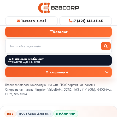
Показать e-mail
+7 (495) 143-45-45
Каталог
Личный кабинет
ЗАКУПЩИКА B2B
О компании
Главная
»
Каталог
»
Комплектующие для ПК
»
Оперативная память
»
Оперативная память Kingston ValueRAM, DDR5, 16Gb (1x16Gb), 6400MHz,
CL52, SO-DIMM
B2B
ПОСТАВКА ДЛЯ ЮЛ
В НАЛИЧИИ