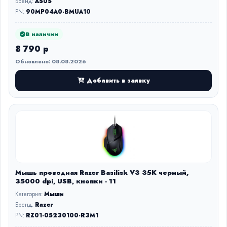
Бренд:
ASUS
PN:
90MP04A0-BMUA10
В наличии
8 790 р
Обновлено: 08.08.2026
Добавить в заявку
Мышь проводная Razer Basilisk V3 35K черный,
35000 dpi, USB, кнопки - 11
Категория:
Мыши
Бренд:
Razer
PN:
RZ01-05230100-R3M1