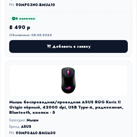
PN:
90MP03N0-BMUA10
В наличии
8 490 р
Обновлено: 08.08.2026
Добавить в заявку
Мышь беспроводная/проводная ASUS ROG Keris II
Origin чёрный, 42000 dpi, USB Type-A, радиоканал,
Bluetooth, кнопки - 5
Категория:
Мыши
Бренд:
ASUS
PN:
90MP04A0-BMUA00