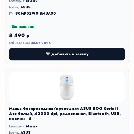
Категория:
Мыши
Бренд:
ASUS
PN:
90MP02W0-BMUA00
В наличии
8 490 р
Обновлено: 08.08.2026
Добавить в заявку
Мышь беспроводная/проводная ASUS ROG Keris II
Ace белый, 42000 dpi, радиоканал, Bluetooth, USB,
кнопки - 6
Категория:
Мыши
Бренд:
ASUS