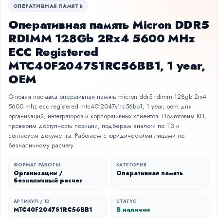
ОПЕРАТИВНАЯ ПАМЯТЬ
Оперативная память Micron DDR5
RDIMM 128Gb 2Rx4 5600 MHz
ECC Registered
MTC40F2047S1RC56BB1, 1 year,
OEM
Оптовая поставка оперативная память micron ddr5 rdimm 128gb 2rx4
5600 mhz ecc registered mtc40f2047s1rc56bb1, 1 year, oem для
организаций, интеграторов и корпоративных клиентов. Подготовим КП,
проверим доступность позиции, подберем аналоги по ТЗ и
согласуем документы. Работаем с юридическими лицами по
безналичному расчету.
ФОРМАТ РАБОТЫ
КАТЕГОРИЯ
Организации /
Оперативная память
безналичный расчет
АРТИКУЛ / ID
СТАТУС
MTC40F2047S1RC56BB1
В наличии