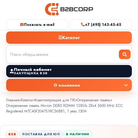
Показать e-mail
+7 (495) 143-45-45
Каталог
Личный кабинет
ЗАКУПЩИКА B2B
О компании
Главная
»
Каталог
»
Комплектующие для ПК
»
Оперативная память
»
Оперативная память Micron DDR5 RDIMM 128Gb 2Rx4 5600 MHz ECC
Registered MTC40F2047S1RC56BB1, 1 year, OEM
B2B
ПОСТАВКА ДЛЯ ЮЛ
В НАЛИЧИИ