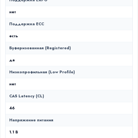
Поддержка EXPO
нет
Поддержка ECC
есть
Буферизованная (Registered)
да
Низкопрофильная (Low Profile)
нет
CAS Latency (CL)
46
Напряжение питания
1.1 В