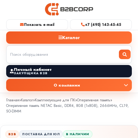
Показать e-mail
+7 (495) 143-45-45
Каталог
Личный кабинет
ЗАКУПЩИКА B2B
О компании
Главная
»
Каталог
»
Комплектующие для ПК
»
Оперативная память
»
Оперативная память NETAC Basic, DDR4, 8GB (1x8GB), 2666MHz, CL19,
SO-DIMM
B2B
ПОСТАВКА ДЛЯ ЮЛ
В НАЛИЧИИ