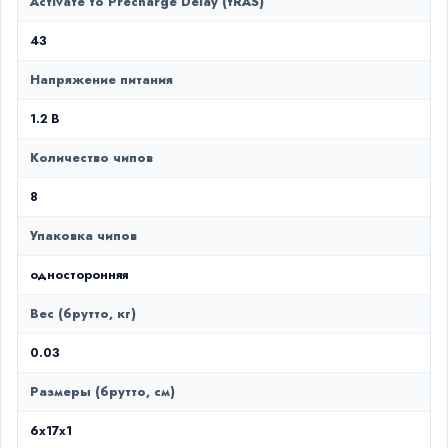
Activate to Precharge Delay (tRAS)
43
Напряжение питания
1.2 В
Количество чипов
8
Упаковка чипов
односторонняя
Вес (брутто, кг)
0.03
Размеры (брутто, см)
6x17x1