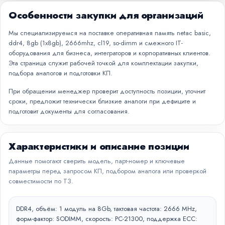
Особенности закупки для организаций
Мы специализируемся на поставке оперативная память netac basic,
ddr4, 8gb (1x8gb), 2666mhz, cl19, so-dimm и смежного IT-
оборудования для бизнеса, интеграторов и корпоративных клиентов.
Эта страница служит рабочей точкой для комплектации закупки,
подбора аналогов и подготовки КП.
При обращении менеджер проверит доступность позиции, уточнит
сроки, предложит технически близкие аналоги при дефиците и
подготовит документы для согласования.
Характеристики и описание позиции
Данные помогают сверить модель, парт-номер и ключевые
параметры перед запросом КП, подбором аналога или проверкой
совместимости по ТЗ.
DDR4, объём: 1 модуль на 8Gb, тактовая частота: 2666 MHz,
форм-фактор: SODIMM, скорость: PC-21300, поддержка ECC: