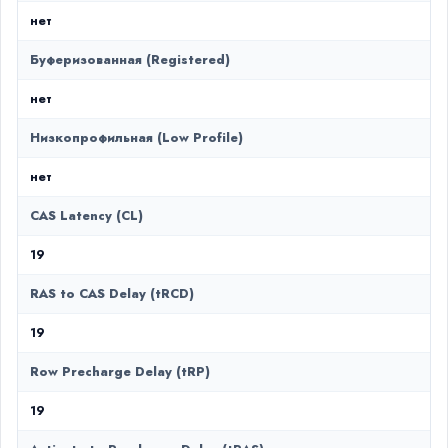
нет
Буферизованная (Registered)
нет
Низкопрофильная (Low Profile)
нет
CAS Latency (CL)
19
RAS to CAS Delay (tRCD)
19
Row Precharge Delay (tRP)
19