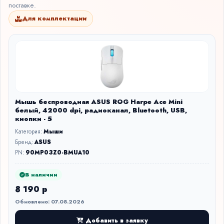
поставке.
Для комплектации
Мышь беспроводная ASUS ROG Harpe Ace Mini
белый, 42000 dpi, радиоканал, Bluetooth, USB,
кнопки - 5
Категория:
Мыши
Бренд:
ASUS
PN:
90MP03Z0-BMUA10
В наличии
8 190 р
Обновлено: 07.08.2026
Добавить в заявку