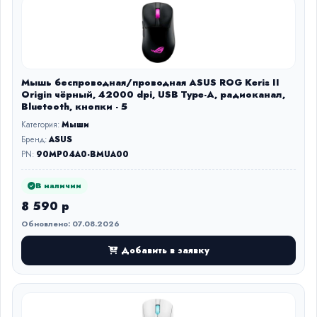
Мышь беспроводная/проводная ASUS ROG Keris II
Origin чёрный, 42000 dpi, USB Type-A, радиоканал,
Bluetooth, кнопки - 5
Категория:
Мыши
Бренд:
ASUS
PN:
90MP04A0-BMUA00
В наличии
8 590 р
Обновлено: 07.08.2026
Добавить в заявку