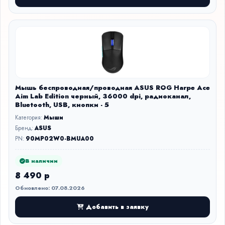
Мышь беспроводная/проводная ASUS ROG Harpe Ace
Aim Lab Edition черный, 36000 dpi, радиоканал,
Bluetooth, USB, кнопки - 5
Категория:
Мыши
Бренд:
ASUS
PN:
90MP02W0-BMUA00
В наличии
8 490 р
Обновлено: 07.08.2026
Добавить в заявку