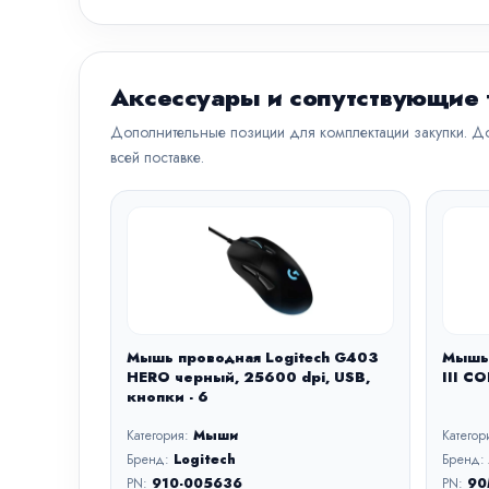
Аксессуары и сопутствующие
Дополнительные позиции для комплектации закупки. До
всей поставке.
Мышь проводная Logitech G403
Мышь
HERO черный, 25600 dpi, USB,
III C
кнопки - 6
Категория:
Мыши
Категор
Бренд:
Logitech
Бренд:
PN:
910-005636
PN:
90