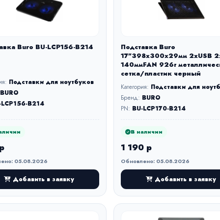
авка Buro BU-LCP156-B214
Подставка Buro
17"398x300x29мм 2xUSB 2
140ммFAN 926г металличес
сетка/пластик черный
ия:
Подставки для ноутбуков
Категория:
Подставки для ноут
BURO
Бренд:
BURO
-LCP156-B214
PN:
BU-LCP170-B214
аличии
В наличии
р
1 190 р
ено: 05.08.2026
Обновлено: 05.08.2026
Добавить в заявку
Добавить в заявку