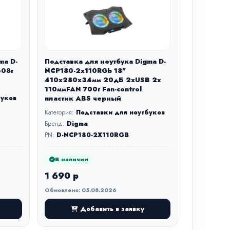
ma D-
Подставка для ноутбука Digma D-
608г
NCP180-2x110RGb 18"
410x280x34мм 20дБ 2xUSB 2x
110ммFAN 700г Fan-control
буков
пластик ABS черный
Категория:
Подставки для ноутбуков
Бренд:
Digma
PN:
D-NCP180-2X110RGB
В наличии
1 690 р
Обновлено: 05.08.2026
Добавить в заявку