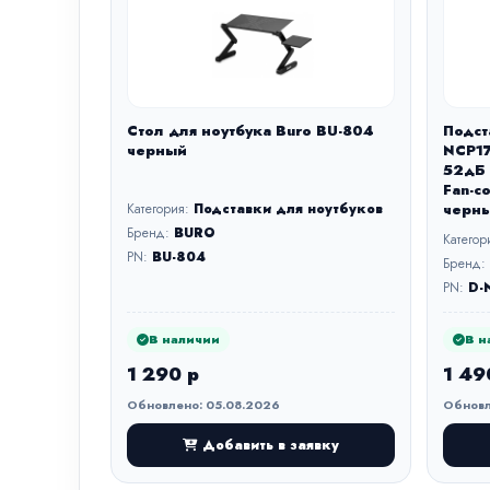
Стол для ноутбука Buro BU-804
Подст
черный
NCP17
52дБ 
Fan-c
Категория:
Подставки для ноутбуков
черн
Бренд:
BURO
Категор
PN:
BU-804
Бренд:
PN:
D-
В наличии
В н
1 290 р
1 49
Обновлено: 05.08.2026
Обновл
Добавить в заявку