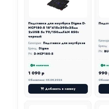
Подставка для ноутбука Digma D-
Подст
NCP180-5 18"415x295x25мм
2xUSB 5x 79/150ммFAN 850г
черный
Категор
Категория:
Подставки для ноутбуков
Бренд:
Бренд:
Digma
PN:
BU
PN:
D-NCP180-5
В наличии
В н
1 090 р
990 
Обновлено: 05.08.2026
Обновл
Добавить в заявку