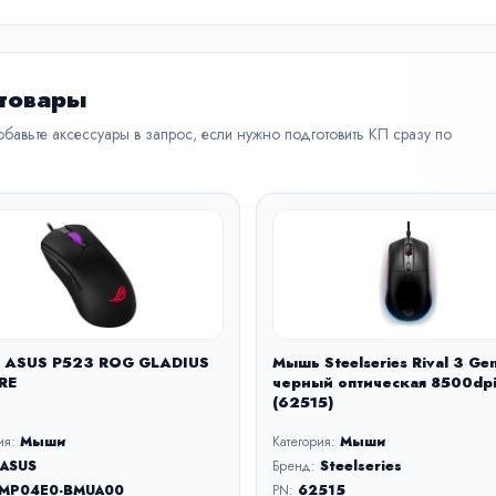
 товары
бавьте аксессуары в запрос, если нужно подготовить КП сразу по
 ASUS P523 ROG GLADIUS
Мышь Steelseries Rival 3 Ge
ORE
черный оптическая 8500dp
(62515)
ия:
Мыши
Категория:
Мыши
ASUS
Бренд:
Steelseries
MP04E0-BMUA00
PN:
62515