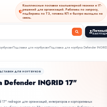
Комплексные поставки компьютерной техники и IT-
решений для организаций. Работаем по запросу,
подбираем по ТЗ, готовим КП и быстро выходим на
связь.
Личный
ЗАКУПЩИ
утбуков
»
Подставки для ноутбуков
»
Подставка для ноутбука Defender INGR
ДСТАВКИ ДЛЯ НОУТБУКОВ
а Defender INGRID 17"
id 17" redragon для организаций, интеграторов и корпоративных