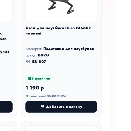
Стол для ноутбука Buro BU-807
x
черный
кая
Категория:
Подставки для ноутбуков
буков
Бренд:
BURO
PN:
BU-807
В наличии
1 190 р
Обновлено: 05.08.2026
Добавить в заявку