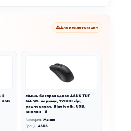
Для комплектации
n 2
Мышь беспроводная ASUS TUF
i USB
M4 WL черный, 12000 dpi,
радиоканал, Bluetooth, USB,
кнопки - 6
Категория:
Мыши
Бренд:
ASUS