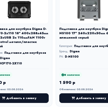
авка для ноутбука Digma D-
Подставка для ноутбука Dig
0-2x110 18" 400x288x45мм
NS100 17" 240x220x50мм 
2xUSB 2x 110ммFAN 1100г
алюминий серый
ontrol металл/пластик
ый
Категория:
Подставки для ноут
Бренд:
Digma
ия:
Подставки для ноутбуков
PN:
D-NS100
Digma
NCP170-2X110
аличии
В наличии
0 р
1 590 р
ено: 05.08.2026
Обновлено: 05.08.2026
Добавить в заявку
Добавить в заявку