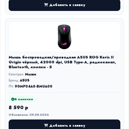
Добавить в заявку
Мышь беспроводная/проводная ASUS ROG Keris II
Origin чёрный, 42000 dpi, USB Type-A, радиоканал,
Bluetooth, кнопки - 5
Категория:
Мыши
Бренд:
ASUS
PN:
90MP04A0-BMUA00
В наличии
8 590 р
Обновлено: 09.08.2026
Добавить в заявку