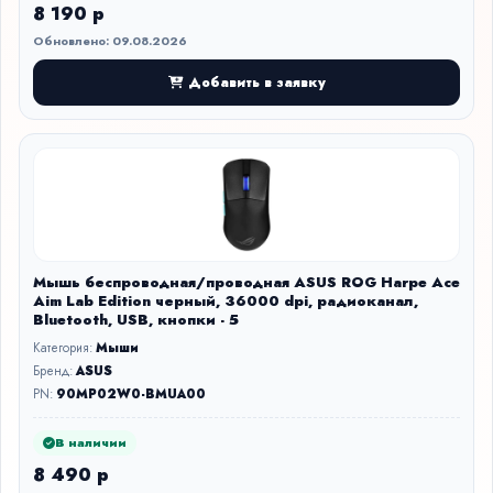
8 190 р
Обновлено: 09.08.2026
Добавить в заявку
Мышь беспроводная/проводная ASUS ROG Harpe Ace
Aim Lab Edition черный, 36000 dpi, радиоканал,
Bluetooth, USB, кнопки - 5
Категория:
Мыши
Бренд:
ASUS
PN:
90MP02W0-BMUA00
В наличии
8 490 р