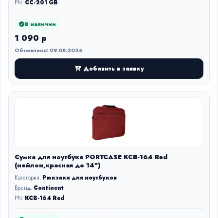
PN:
CC-201 GB
В наличии
1 090 р
Обновлено: 09.08.2026
Добавить в заявку
Сумка для ноутбука PORTCASE KCB-164 Red
(нейлон,красная до 14")
Категория:
Рюкзаки для ноутбуков
Бренд:
Continent
PN:
KCB-164 Red