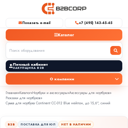
Показать e-mail
+7 (495) 143-45-45
Каталог
Личный кабинет
ЗАКУПЩИКА B2B
О компании
Главная
»
Каталог
»
Ноутбуки и аксессуары
»
Аксессуары для ноутбуков
»
Рюкзаки для ноутбуков
»
Сумка для ноутбука Continent CC-012 Blue нейлон, до 15,6", синий
B2B
ПОСТАВКА ДЛЯ ЮЛ
НЕТ В НАЛИЧИИ