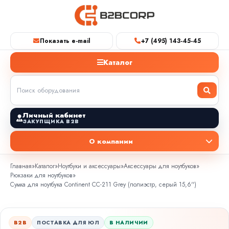
Показать e-mail
+7 (495) 143-45-45
Каталог
Личный кабинет
ЗАКУПЩИКА B2B
О компании
Главная
»
Каталог
»
Ноутбуки и аксессуары
»
Аксессуары для ноутбуков
»
Рюкзаки для ноутбуков
»
Сумка для ноутбука Continent CC-211 Grey (полиэстр, серый 15,6'')
B2B
ПОСТАВКА ДЛЯ ЮЛ
В НАЛИЧИИ