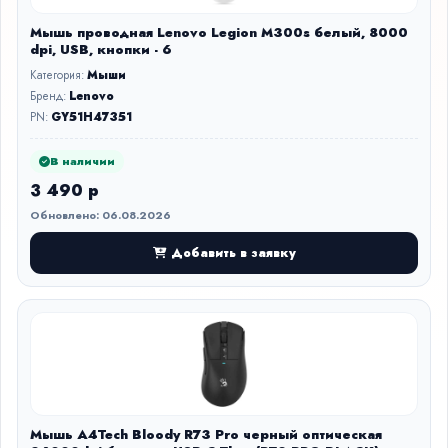
Мышь проводная Lenovo Legion M300s белый, 8000
dpi, USB, кнопки - 6
Категория:
Мыши
Бренд:
Lenovo
PN:
GY51H47351
В наличии
3 490 р
Обновлено: 06.08.2026
Добавить в заявку
Мышь A4Tech Bloody R73 Pro черный оптическая