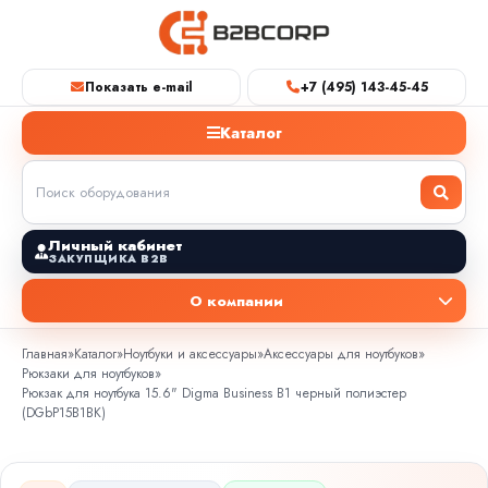
Показать e-mail
+7 (495) 143-45-45
Каталог
Личный кабинет
ЗАКУПЩИКА B2B
О компании
Главная
»
Каталог
»
Ноутбуки и аксессуары
»
Аксессуары для ноутбуков
»
Рюкзаки для ноутбуков
»
Рюкзак для ноутбука 15.6" Digma Business B1 черный полиэстер
(DGbP15B1BK)