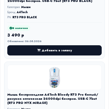
26000dpi беспров. USB-C 7but (R73 PRO BLACK)
Категория:
Мыши
Бренд:
A4Tech
PN:
R73 PRO BLACK
В наличии
3 490 р
Обновлено: 06.08.2026
Добавить в заявку
Мышь беспроводная A4Tech Bloody R73 Pro белый/
рисунок оптическая 26000dpi беспров. USB-C 7but
(R73 PRO NYX MIRAGE)