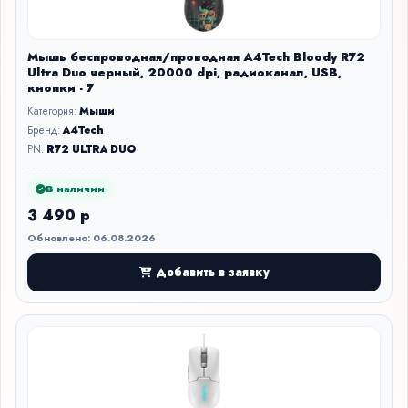
Мышь беспроводная/проводная A4Tech Bloody R72
Ultra Duo черный, 20000 dpi, радиоканал, USB,
кнопки - 7
Категория:
Мыши
Бренд:
A4Tech
PN:
R72 ULTRA DUO
В наличии
3 490 р
Обновлено: 06.08.2026
Добавить в заявку