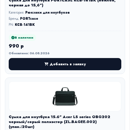
Сумка для ноутбука PORTCASE KCB-141BK (нейлон,
черная до 15,6")
Категория:
Рюкзаки для ноутбуков
Бренд:
PORTcase
PN:
KCB-141BK
В наличии
990 р
Обновлено: 06.08.2026
Добавить в заявку
Сумка для ноутбука 15.6" Acer LS series OBG202
черный/серый полиэстер (ZL.BAGEE.002)
(упак.:20шт)