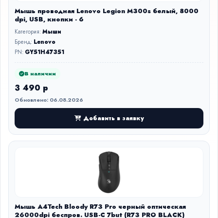
Мышь проводная Lenovo Legion M300s белый, 8000
dpi, USB, кнопки - 6
Категория:
Мыши
Бренд:
Lenovo
PN:
GY51H47351
В наличии
3 490 р
Обновлено: 06.08.2026
Добавить в заявку
Мышь A4Tech Bloody R73 Pro черный оптическая
26000dpi беспров. USB-C 7but (R73 PRO BLACK)