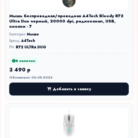
Мышь беспроводная/проводная A4Tech Bloody R72
Ultra Duo черный, 20000 dpi, радиоканал, USB,
кнопки - 7
Категория:
Мыши
Бренд:
A4Tech
PN:
R72 ULTRA DUO
В наличии
3 490 р
Обновлено: 06.08.2026
Добавить в заявку