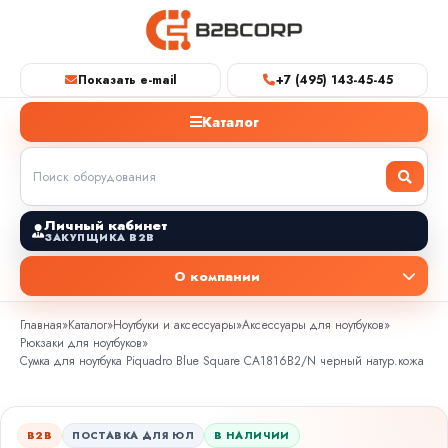
Показать e-mail
+7 (495) 143-45-45
Каталог
Личный кабинет
ЗАКУПЩИКА B2B
О компании
Главная
»
Каталог
»
Ноутбуки и аксессуары
»
Аксессуары для ноутбуков
»
Рюкзаки для ноутбуков
»
Сумка для ноутбука Piquadro Blue Square CA1816B2/N черный натур.кожа
B2B
ПОСТАВКА ДЛЯ ЮЛ
В НАЛИЧИИ