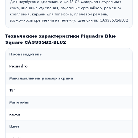
Для ноутбуков с диагональю до 13.0", материал натуральная
кожа, внешние отделения, отделение-органайзер, ремешок
крепления, карман для телефона, плечевой ремень,
возможность крепления на тележку, цвет синий, CA3335B2-BLU2
Технические характеристики Piquadro Blue
Square CA3335B2-BLU2
Производитель
Piquadro
Максимальный размер экрана
13"
Материал
кожа
Цвет