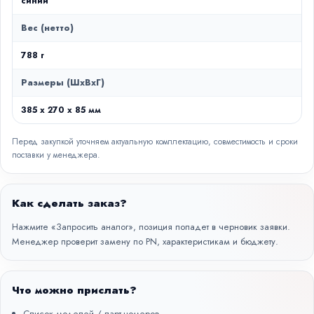
синий
Вес (нетто)
788 г
Размеры (ШxВxГ)
385 х 270 х 85 мм
Перед закупкой уточняем актуальную комплектацию, совместимость и сроки
поставки у менеджера.
Как сделать заказ?
Нажмите «Запросить аналог», позиция попадет в черновик заявки.
Менеджер проверит замену по PN, характеристикам и бюджету.
Что можно прислать?
Список моделей / парт-номеров