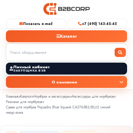
Показать e-mail
+7 (495) 143-45-45
Каталог
Личный кабинет
ЗАКУПЩИКА B2B
О компании
Главная
»
Каталог
»
Ноутбуки и аксессуары
»
Аксессуары для ноутбуков
»
Рюкзаки для ноутбуков
»
Сумка для ноутбука Piquadro Blue Square CA2765B2/BLU2 синий
натур.кожа