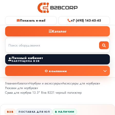
Показать e-mail
+7 (495) 143-45-45
Каталог
Личный кабинет
ЗАКУПЩИКА B2B
О компании
Главная
»
Каталог
»
Ноутбуки и аксессуары
»
Аксессуары для ноутбуков
»
Рюкзаки для ноутбуков
»
Сумка для ноутбука 13.3" Riva 8221 черный полиэстер
B2B
ПОСТАВКА ДЛЯ ЮЛ
В НАЛИЧИИ