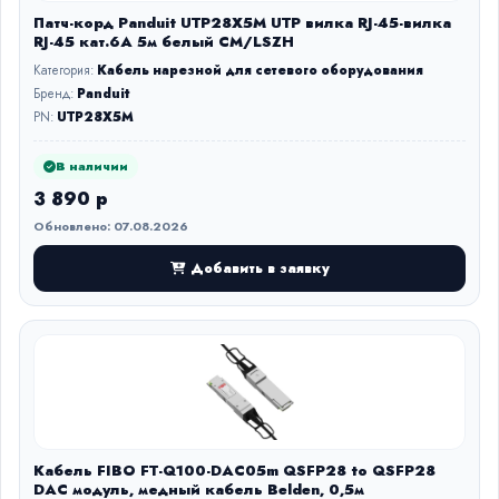
Патч-корд Panduit UTP28X5M UTP вилка RJ-45-вилка
RJ-45 кат.6А 5м белый CM/LSZH
Категория:
Кабель нарезной для сетевого оборудования
Бренд:
Panduit
PN:
UTP28X5M
В наличии
3 890 р
Обновлено: 07.08.2026
Добавить в заявку
Кабель FIBO FT-Q100-DAC05m QSFP28 to QSFP28
DAC модуль, медный кабель Belden, 0,5м