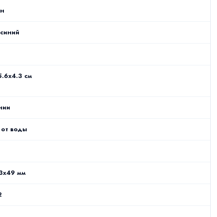
ен
 синий
.6x4.3 см
нии
 от воды
3x49 мм
2