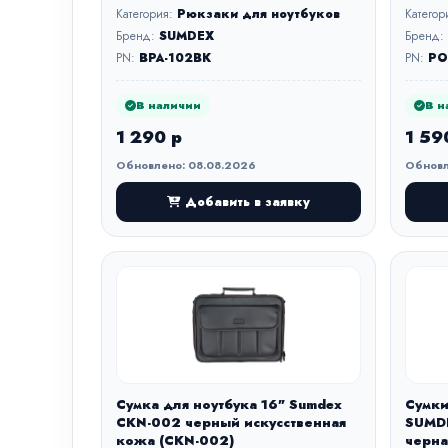
Категория:
Рюкзаки для ноутбуков
Категор
Бренд:
SUMDEX
Бренд:
PN:
BPA-102BK
PN:
PO
В наличии
В н
1 290 р
1 59
Обновлено: 08.08.2026
Обновл
Добавить в заявку
Сумка для ноутбука 16" Sumdex
Сумки
CKN-002 черный искусственная
SUMDE
кожа (CKN-002)
черна