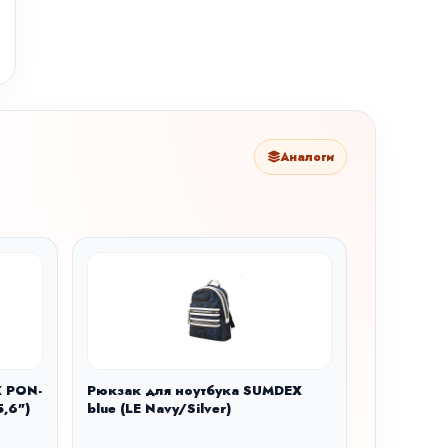
Аналоги
X PON-
Рюкзак для ноутбука SUMDEX
,6")
blue (LE Navy/Silver)