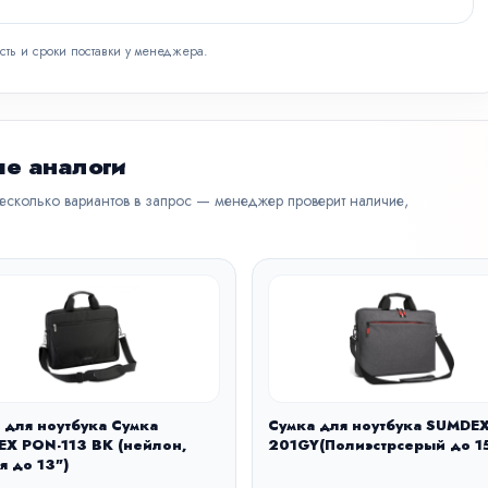
сть и сроки поставки у менеджера.
е аналоги
несколько вариантов в запрос — менеджер проверит наличие,
 для ноутбука Сумка
Сумка для ноутбука SUMDE
X PON-113 BK (нейлон,
201GY(Полиэстрсерый до 15
я до 13")