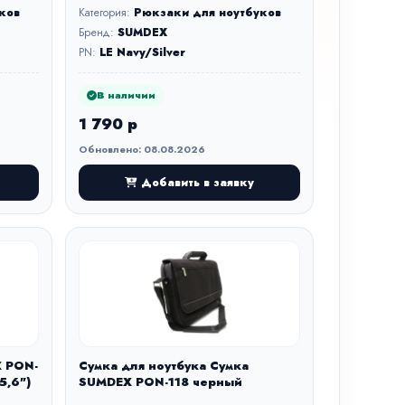
ков
Категория:
Рюкзаки для ноутбуков
Бренд:
SUMDEX
PN:
LE Navy/Silver
В наличии
1 790 р
Обновлено: 08.08.2026
Добавить в заявку
X PON-
Сумка для ноутбука Сумка
5,6")
SUMDEX PON-118 черный