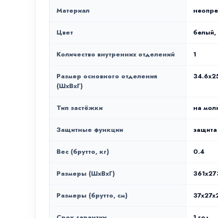
Материал
неопр
Цвет
белый,
Количество внутренних отделений
1
Размер основного отделения
34.6x25
(ШxВxГ)
Тип застёжки
на мол
Защитные функции
защита
Вес (брутто, кг)
0.4
Размеры (ШxВxГ)
361x27
Размеры (брутто, см)
37x27x
Срок гарантии
1 год