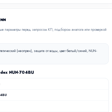
ции
вые параметры перед запросом КП, подбором аналога или проверкой
тетический (неопрен), защита от воды, цвет белый/синий, NUN-
mdex NUN-704BU
x
04BU