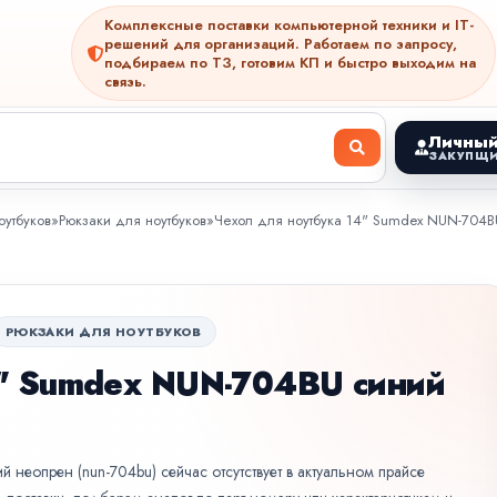
Комплексные поставки компьютерной техники и IT-
решений для организаций. Работаем по запросу,
подбираем по ТЗ, готовим КП и быстро выходим на
связь.
Личный
ЗАКУПЩИ
утбуков
»
Рюкзаки для ноутбуков
»
Чехол для ноутбука 14" Sumdex NUN-704B
РЮКЗАКИ ДЛЯ НОУТБУКОВ
4" Sumdex NUN-704BU синий
 неопрен (nun-704bu) сейчас отсутствует в актуальном прайсе