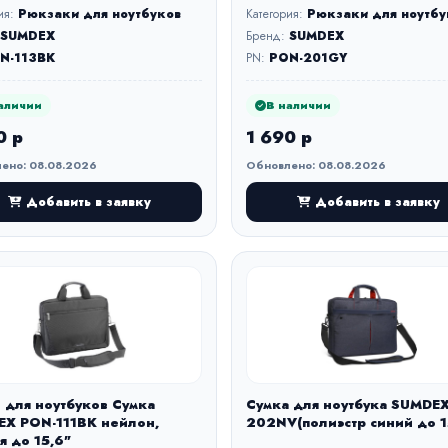
ия:
Рюкзаки для ноутбуков
Категория:
Рюкзаки для ноутбу
SUMDEX
Бренд:
SUMDEX
N-113BK
PN:
PON-201GY
аличии
В наличии
0 р
1 690 р
ено: 08.08.2026
Обновлено: 08.08.2026
Добавить в заявку
Добавить в заявку
 для ноутбуков Сумка
Сумка для ноутбука SUMDE
X PON-111BK нейлон,
202NV(полиэстр синий до 1
я до 15,6"