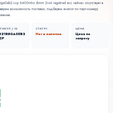
a0eb2-ccp 6400mhz dimm 2rx4 registred ecc сейчас отсутствует в
оверим возможность поставки, подберем аналог по парт-номеру
ожение.
ТИКУЛ / ID
СТАТУС
ЦЕНА
321R8GA0EB2
Нет в наличии
Цена по
CP
запросу