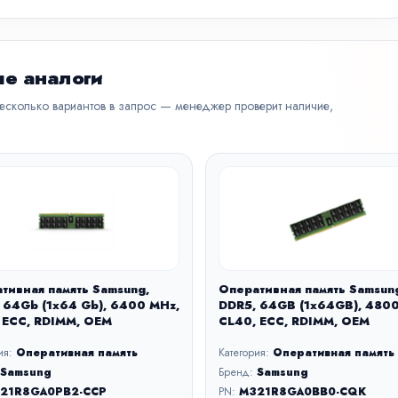
е аналоги
несколько вариантов в запрос — менеджер проверит наличие,
тивная память Samsung,
Оперативная память Samsun
 64Gb (1x64 Gb), 6400 MHz,
DDR5, 64GB (1x64GB), 480
 ECC, RDIMM, OEM
CL40, ECC, RDIMM, OEM
ия:
Оперативная память
Категория:
Оперативная память
Samsung
Бренд:
Samsung
21R8GA0PB2-CCP
PN:
M321R8GA0BB0-CQK