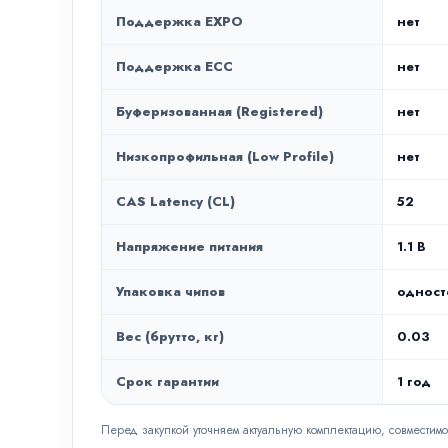
Поддержка EXPO
нет
Поддержка ECC
нет
Буферизованная (Registered)
нет
Низкопрофильная (Low Profile)
нет
CAS Latency (CL)
52
Напряжение питания
1.1 В
Упаковка чипов
одност
Вес (брутто, кг)
0.03
Срок гарантии
1 год
Перед закупкой уточняем актуальную комплектацию, совместимо