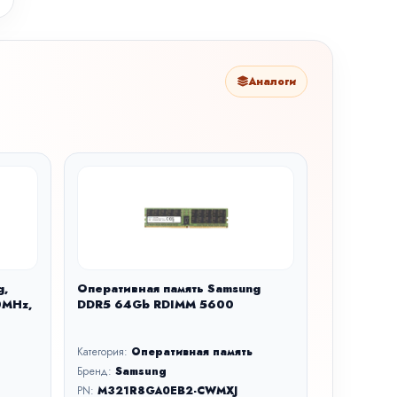
Аналоги
g,
Оперативная память Samsung
0MHz,
DDR5 64Gb RDIMM 5600
Категория:
Оперативная память
Бренд:
Samsung
PN:
M321R8GA0EB2-CWMXJ