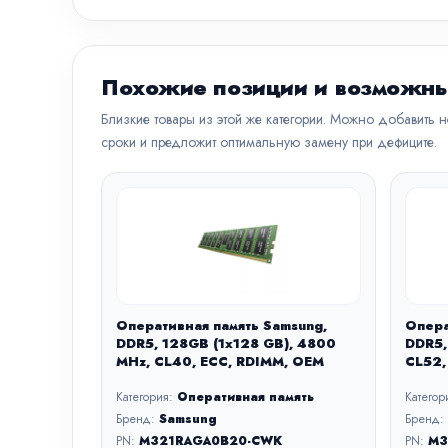
Похожие позиции и возможны
Близкие товары из этой же категории. Можно добавить 
сроки и предложит оптимальную замену при дефиците.
Оперативная память Samsung,
Опера
DDR5, 128GB (1x128 GB), 4800
DDR5,
MHz, CL40, ECC, RDIMM, OEM
CL52,
Категория:
Оперативная память
Категор
Бренд:
Samsung
Бренд:
PN:
M321RAGA0B20-CWK
PN:
M3