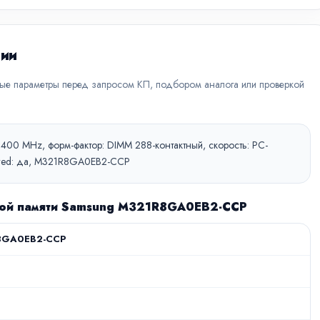
ции
вые параметры перед запросом КП, подбором аналога или проверкой
6400 MHz, форм-фактор: DIMM 288-контактный, скорость: PC-
stered: да, M321R8GA0EB2-CCP
ной памяти Samsung M321R8GA0EB2-CCP
8GA0EB2-CCP