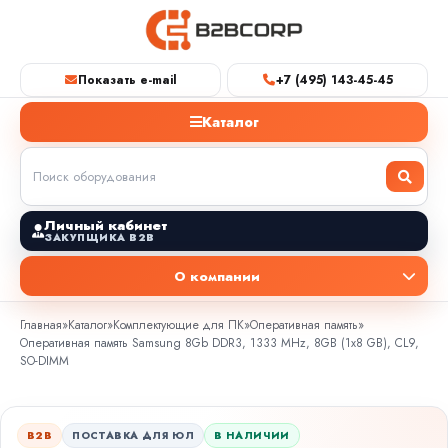
Показать e-mail
+7 (495) 143-45-45
Каталог
Личный кабинет
ЗАКУПЩИКА B2B
О компании
Главная
»
Каталог
»
Комплектующие для ПК
»
Оперативная память
»
Оперативная память Samsung 8Gb DDR3, 1333 MHz, 8GB (1x8 GB), CL9,
SO-DIMM
B2B
ПОСТАВКА ДЛЯ ЮЛ
В НАЛИЧИИ