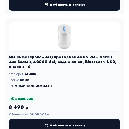
Добавить в заявку
Мышь беспроводная/проводная ASUS ROG Keris II
Ace белый, 42000 dpi, радиоканал, Bluetooth, USB,
кнопки - 6
Категория:
Мыши
Бренд:
ASUS
PN:
90MP03N0-BMUA10
В наличии
8 490 р
Обновлено: 08.08.2026
Добавить в заявку