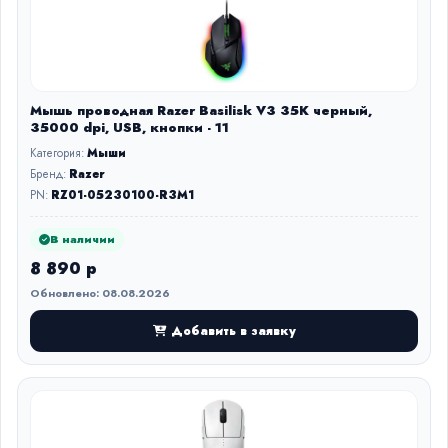
Мышь проводная Razer Basilisk V3 35K черный,
35000 dpi, USB, кнопки - 11
Категория:
Мыши
Бренд:
Razer
PN:
RZ01-05230100-R3M1
В наличии
8 890 р
Обновлено: 08.08.2026
Добавить в заявку