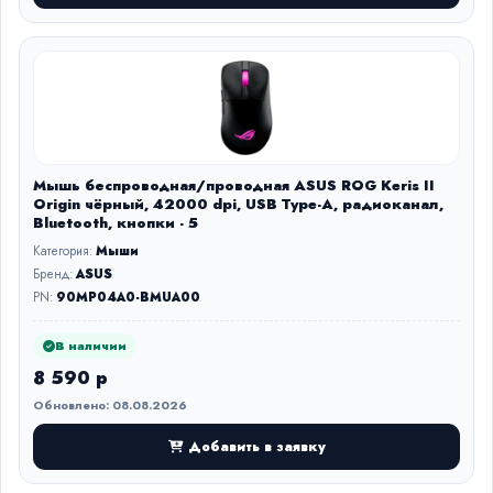
Мышь беспроводная/проводная ASUS ROG Keris II
Origin чёрный, 42000 dpi, USB Type-A, радиоканал,
Bluetooth, кнопки - 5
Категория:
Мыши
Бренд:
ASUS
PN:
90MP04A0-BMUA00
В наличии
8 590 р
Обновлено: 08.08.2026
Добавить в заявку