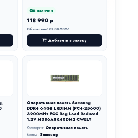
В наличии
118 990 р
Обновлено: 07.08.2026
Добавить в заявку
g,
Оперативная память Samsung
0
DDR4 64GB LRDIMM (PC4-25600)
3200MHz ECC Reg Load Reduced
1.2V M386A8K40DM2-CWELY
Категория:
Оперативная память
Бренд:
Samsung