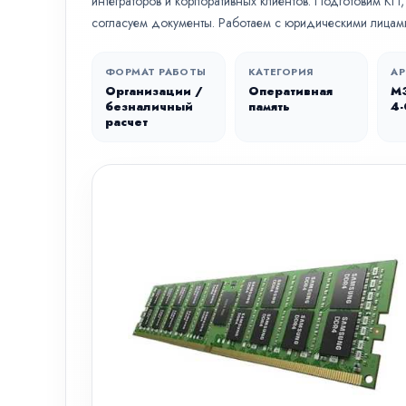
интеграторов и корпоративных клиентов. Подготовим КП
согласуем документы. Работаем с юридическими лицами
ФОРМАТ РАБОТЫ
КАТЕГОРИЯ
АР
Организации /
Оперативная
M
безналичный
память
4
расчет