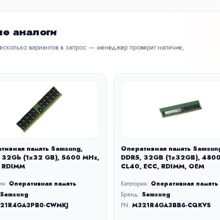
е аналоги
несколько вариантов в запрос — менеджер проверит наличие,
тивная память Samsung,
Оперативная память Samsun
 32Gb (1x32 GB), 5600 MHz,
DDR5, 32GB (1x32GB), 480
 RDIMM
CL40, ECC, RDIMM, OEM
ия:
Оперативная память
Категория:
Оперативная память
Samsung
Бренд:
Samsung
21R4GA3PB0-CWMKJ
PN:
M321R4GA3BB6-CQKVS