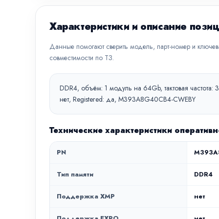
Характеристики и описание пози
Данные помогают сверить модель, парт-номер и ключе
совместимости по ТЗ.
DDR4, объём: 1 модуль на 64Gb, тактовая частота: 
нет, Registered: да, M393A8G40CB4-CWEBY
Технические характеристики операти
PN
M393A
Тип памяти
DDR4
Поддержка XMP
нет
Поддержка EXPO
нет