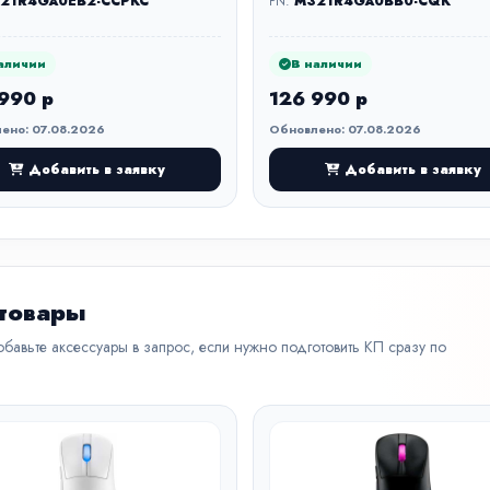
21R4GA0EB2-CCPKC
PN:
M321R4GA0BB0-CQK
аличии
В наличии
990 р
126 990 р
ено: 07.08.2026
Обновлено: 07.08.2026
Добавить в заявку
Добавить в заявку
 товары
бавьте аксессуары в запрос, если нужно подготовить КП сразу по