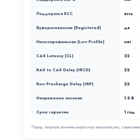
Поддержка ECC
есть
Буферизованная (Registered)
да
Низкопрофильная (Low Profile)
нет
CAS Latency (CL)
22
RAS to CAS Delay (tRCD)
22
Row Precharge Delay (tRP)
22
Напряжение питания
1.2 В
Срок гарантии
1 год
Перед закупкой уточняем актуальную комплектацию, совместимо