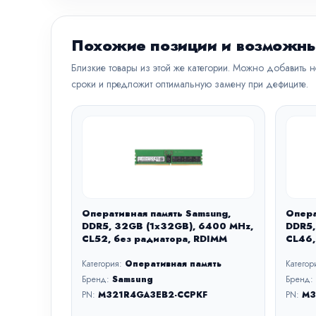
Похожие позиции и возможны
Близкие товары из этой же категории. Можно добавить 
сроки и предложит оптимальную замену при дефиците.
Оперативная память Samsung,
Опера
DDR5, 32GB (1x32GB), 6400 MHz,
DDR5,
CL52, без радиатора, RDIMM
CL46,
Категория:
Оперативная память
Категор
Бренд:
Samsung
Бренд:
PN:
M321R4GA3EB2-CCPKF
PN:
M3