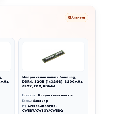
Аналоги
g,
Оперативная память Samsung,
0MHz,
DDR4, 32GB (1x32GB), 3200MHz,
CL22, ECC, RDIMM
Категория:
Оперативная память
Бренд:
Samsung
PN:
M393A4K40EB3-
CWEBY/CWEGY/CWEBQ