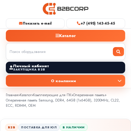
Показать e-mail
+7 (495) 143-45-45
Каталог
Личный кабинет
ЗАКУПЩИКА B2B
О компании
Главная
»
Каталог
»
Комплектующие для ПК
»
Оперативная память
»
Оперативная память Samsung, DDR4, 64GB (1x64GB), 3200MHz, CL22,
ECC, RDIMM, OEM
B2B
ПОСТАВКА ДЛЯ ЮЛ
В НАЛИЧИИ