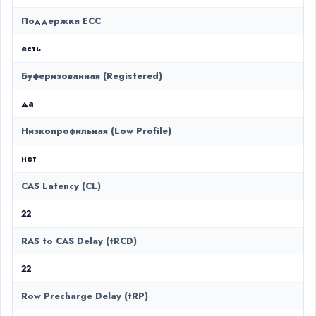
Поддержка ECC
есть
Буферизованная (Registered)
да
Низкопрофильная (Low Profile)
нет
CAS Latency (CL)
22
RAS to CAS Delay (tRCD)
22
Row Precharge Delay (tRP)