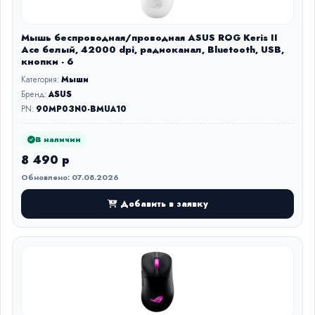
Мышь беспроводная/проводная ASUS ROG Keris II
Ace белый, 42000 dpi, радиоканал, Bluetooth, USB,
кнопки - 6
Категория:
Мыши
Бренд:
ASUS
PN:
90MP03N0-BMUA10
В наличии
8 490 р
Обновлено: 07.08.2026
Добавить в заявку