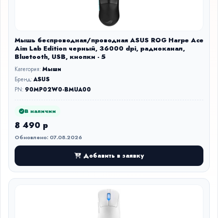
Мышь беспроводная/проводная ASUS ROG Harpe Ace
Aim Lab Edition черный, 36000 dpi, радиоканал,
Bluetooth, USB, кнопки - 5
Категория:
Мыши
Бренд:
ASUS
PN:
90MP02W0-BMUA00
В наличии
8 490 р
Обновлено: 07.08.2026
Добавить в заявку