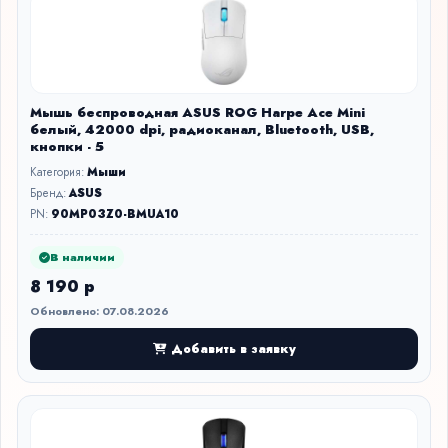
Мышь беспроводная ASUS ROG Harpe Ace Mini
белый, 42000 dpi, радиоканал, Bluetooth, USB,
кнопки - 5
Категория:
Мыши
Бренд:
ASUS
PN:
90MP03Z0-BMUA10
В наличии
8 190 р
Обновлено: 07.08.2026
Добавить в заявку