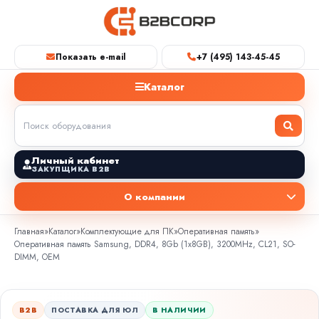
Показать e-mail
+7 (495) 143-45-45
Каталог
Личный кабинет
ЗАКУПЩИКА B2B
О компании
Главная
»
Каталог
»
Комплектующие для ПК
»
Оперативная память
»
Оперативная память Samsung, DDR4, 8Gb (1x8GB), 3200MHz, CL21, SO-
DIMM, OEM
B2B
ПОСТАВКА ДЛЯ ЮЛ
В НАЛИЧИИ