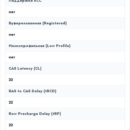
Поддержка ECC
нет
Буферизованная (Registered)
нет
Низкопрофильная (Low Profile)
нет
CAS Latency (CL)
22
RAS to CAS Delay (tRCD)
22
Row Precharge Delay (tRP)
22