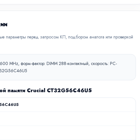
ции
вые параметры перед запросом КП, подбором аналога или проверкой
5600 MHz, форм-фактор: DIMM 288-контактный, скорость: PC-
, CT32G56C46U5
ной памяти Crucial CT32G56C46U5
56C46U5