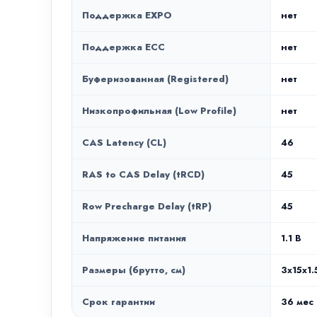
Поддержка EXPO
нет
Поддержка ECC
нет
Буферизованная (Registered)
нет
Низкопрофильная (Low Profile)
нет
CAS Latency (CL)
46
RAS to CAS Delay (tRCD)
45
Row Precharge Delay (tRP)
45
Напряжение питания
1.1 В
Размеры (брутто, см)
3x15x1.
Срок гарантии
36 мес