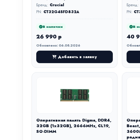
Бренд:
Crucial
Бренд:
PN:
CT32G4SFD832A
PN:
CT
В наличии
В н
26 990 р
40 9
Обновлено: 06.08.2026
Обновл
Добавить в заявку
Оперативная память Digma, DDR4,
Опера
32GB (1x32GB), 2666MHz, CL19,
Beast
SO-DIMM
3600M
радиа