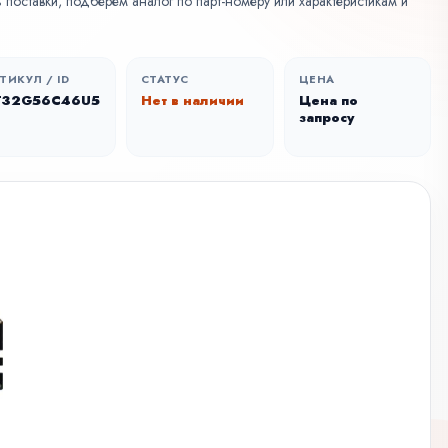
поставки, подберем аналог по парт-номеру или характеристикам и
ТИКУЛ / ID
СТАТУС
ЦЕНА
T32G56C46U5
Нет в наличии
Цена по
запросу