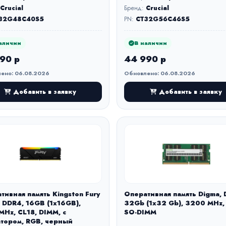
Crucial
Бренд:
Crucial
32G48C40S5
PN:
CT32G56C46S5
аличии
В наличии
90 р
44 990 р
ено: 06.08.2026
Обновлено: 06.08.2026
Добавить в заявку
Добавить в заявку
тивная память Kingston Fury
Оперативная память Digma, 
, DDR4, 16GB (1x16GB),
32Gb (1x32 Gb), 3200 MHz,
Hz, CL18, DIMM, с
SO-DIMM
тором, RGB, черный