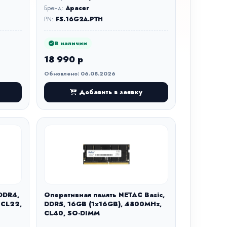
Бренд:
Apacer
PN:
FS.16G2A.PTH
В наличии
18 990 р
Обновлено: 06.08.2026
Добавить в заявку
DDR4,
Оперативная память NETAC Basic,
 CL22,
DDR5, 16GB (1x16GB), 4800MHz,
CL40, SO-DIMM