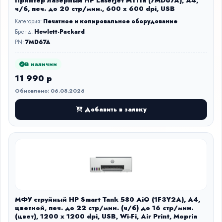
Принтер лазерный HP LaserJet M111a (7MD67A), А4,
ч/б, печ. до 20 стр/мин., 600 x 600 dpi, USB
Категория:
Печатное и копировальное оборудование
Бренд:
Hewlett-Packard
PN:
7MD67A
В наличии
11 990 р
Обновлено: 06.08.2026
Добавить в заявку
МФУ струйный HP Smart Tank 580 AiO (1F3Y2A), A4,
цветной, печ. до 22 стр/мин. (ч/б) до 16 стр/мин.
(цвет), 1200 x 1200 dpi, USB, Wi-Fi, Air Print, Mopria