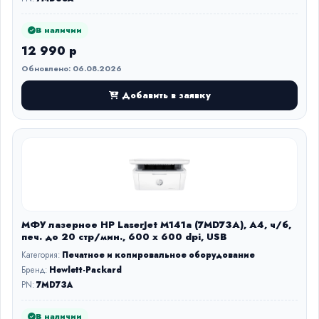
В наличии
12 990 р
Обновлено: 06.08.2026
Добавить в заявку
МФУ лазерное HP LaserJet M141a (7MD73A), A4, ч/б,
печ. до 20 стр/мин., 600 x 600 dpi, USB
Категория:
Печатное и копировальное оборудование
Бренд:
Hewlett-Packard
PN:
7MD73A
В наличии