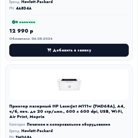
Бренд:
Hewlett-Packard
PN:
4A8D4A
В наличии
12 990 р
Обновлено: 06.08.2026
Добавить в заявку
Принтер лазерный HP LaserJet M111w (7MD68A), А4,
ч/б, печ. до 20 стр/мин., 600 x 600 dpi, USB, Wi-Fi,
Air Print, Mopria
Категория:
Печатное и копировальное оборудование
Бренд:
Hewlett-Packard
PN:
7MD68A