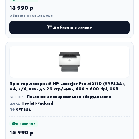
13 990 р
Обновлено: 06.08.2026
Добавить в заявку
Принтер лазерный HP LaserJet Pro M211D (9YF82A),
A4, ч/б, печ. до 29 стр/мин., 600 x 600 dpi, USB
Категория:
Печатное и копировальное оборудование
Бренд:
Hewlett-Packard
PN:
9YF82A
В наличии
15 990 р