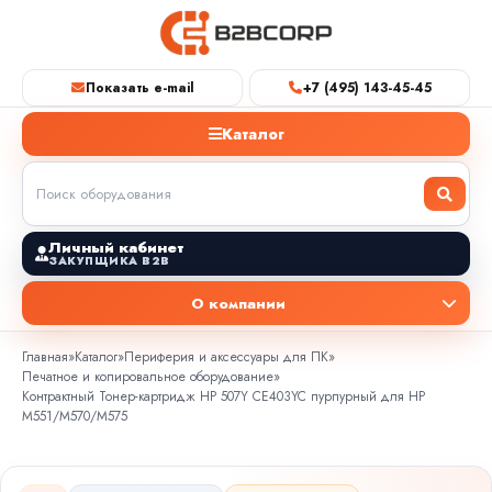
Показать e-mail
+7 (495) 143-45-45
Каталог
Личный кабинет
ЗАКУПЩИКА B2B
О компании
Главная
»
Каталог
»
Периферия и аксессуары для ПК
»
Печатное и копировальное оборудование
»
Контрактный Тонер-картридж HP 507Y CE403YC пурпурный для HP
M551/M570/M575