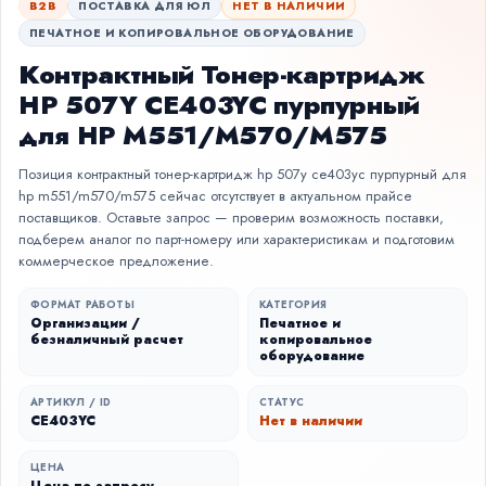
B2B
ПОСТАВКА ДЛЯ ЮЛ
НЕТ В НАЛИЧИИ
ПЕЧАТНОЕ И КОПИРОВАЛЬНОЕ ОБОРУДОВАНИЕ
Контрактный Тонер-картридж
HP 507Y CE403YC пурпурный
для HP M551/M570/M575
Позиция контрактный тонер-картридж hp 507y ce403yc пурпурный для
hp m551/m570/m575 сейчас отсутствует в актуальном прайсе
поставщиков. Оставьте запрос — проверим возможность поставки,
подберем аналог по парт-номеру или характеристикам и подготовим
коммерческое предложение.
ФОРМАТ РАБОТЫ
КАТЕГОРИЯ
Организации /
Печатное и
безналичный расчет
копировальное
оборудование
АРТИКУЛ / ID
СТАТУС
CE403YC
Нет в наличии
ЦЕНА