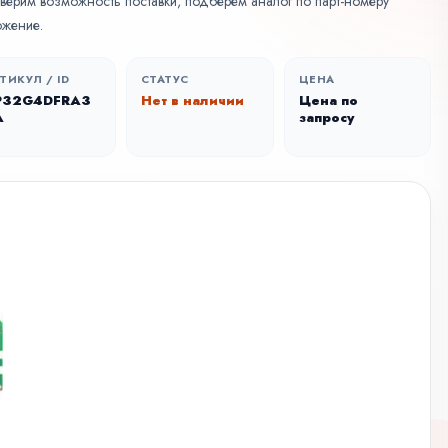
оверим возможность поставки, подберем аналог по парт-номеру
ожение.
ТИКУЛ / ID
СТАТУС
ЦЕНА
P32G4DFRA3
Нет в наличии
Цена по
A
запросу