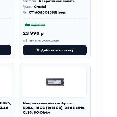
Категория:
Оперативная память
Бренд:
Crucial
PN:
CT16G56C46S5||oem
В наличии
23 990 р
Обновлено: 07.08.2026
Добавить в заявку
 DDR5,
Оперативная память Apacer,
CL46
DDR4, 16GB (1x16GB), 2666 MHz,
CL19, SO-DIMM