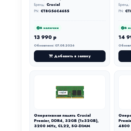
Бренд:
Crucial
Бренд:
PN:
CT8G56C46S5
PN:
CT
В наличии
В н
13 990 р
14 9
Обновлено: 07.08.2026
Обновл
Добавить в заявку
Оперативная память Crucial
Опера
Premier, DDR4, 32GB (1x32GB),
Premi
3200 MHz, CL22, SO-DIMM
4800 