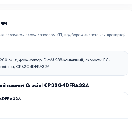
ции
вые параметры перед запросом КП, подбором аналога или проверкой
3200 MHz, форм-фактор: DIMM 288-контактный, скорость: PC-
stered: нет, CP32G4DFRA32A
ной памяти Crucial CP32G4DFRA32A
4DFRA32A