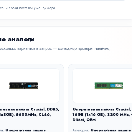
сть и сроки поставки у менеджера.
е аналоги
несколько вариантов в запрос — менеджер проверит наличие,
тивная память Crucial, DDR5,
Оперативная память Crucial,
1x8GB), 5600MHz, CL46,
16GB (1x16 GB), 3200 MHz,
DIMM, OEM
ия:
Оперативная память
Категория:
Оперативная память