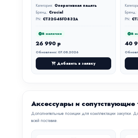
Категория:
Оперативная память
Категор
Бренд:
Crucial
Бренд:
PN:
CT32G4SFD832A
PN:
CT
В наличии
В н
26 990 р
40 9
Обновлено: 07.08.2026
Обновл
Добавить в заявку
Аксессуары и сопутствующие
Дополнительные позиции для комплектации закупки. До
всей поставке.