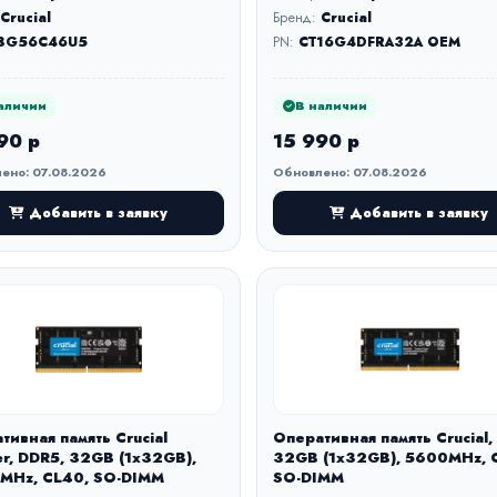
Crucial
Бренд:
Crucial
8G56C46U5
PN:
CT16G4DFRA32A OEM
аличии
В наличии
90 р
15 990 р
ено: 07.08.2026
Обновлено: 07.08.2026
Добавить в заявку
Добавить в заявку
тивная память Crucial
Оперативная память Crucial,
er, DDR5, 32GB (1x32GB),
32GB (1x32GB), 5600MHz, 
MHz, CL40, SO-DIMM
SO-DIMM