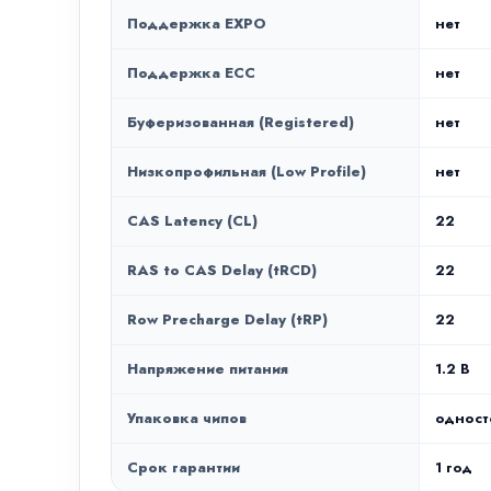
Поддержка EXPO
нет
Поддержка ECC
нет
Буферизованная (Registered)
нет
Низкопрофильная (Low Profile)
нет
CAS Latency (CL)
22
RAS to CAS Delay (tRCD)
22
Row Precharge Delay (tRP)
22
Напряжение питания
1.2 В
Упаковка чипов
одност
Срок гарантии
1 год