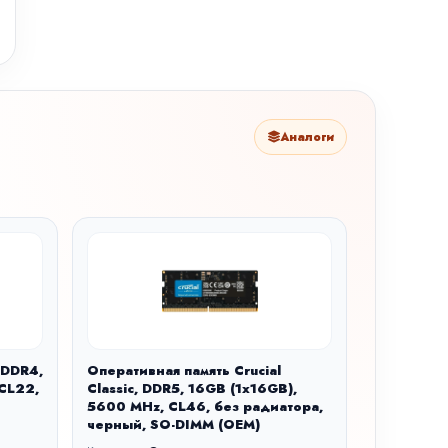
Аналоги
 DDR4,
Оперативная память Crucial
 CL22,
Classic, DDR5, 16GB (1x16GB),
5600 MHz, CL46, без радиатора,
черный, SO-DIMM (OEM)