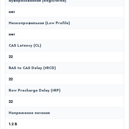
Буферизованная (Registered)
нет
Низкопрофильная (Low Profile)
нет
CAS Latency (CL)
22
RAS to CAS Delay (tRCD)
22
Row Precharge Delay (tRP)
22
Напряжение питания
1.2 В