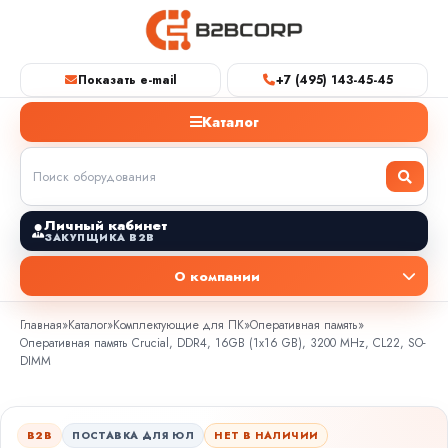
Показать e-mail
+7 (495) 143-45-45
Каталог
Личный кабинет
ЗАКУПЩИКА B2B
О компании
Главная
»
Каталог
»
Комплектующие для ПК
»
Оперативная память
»
Оперативная память Crucial, DDR4, 16GB (1x16 GB), 3200 MHz, CL22, SO-
DIMM
B2B
ПОСТАВКА ДЛЯ ЮЛ
НЕТ В НАЛИЧИИ