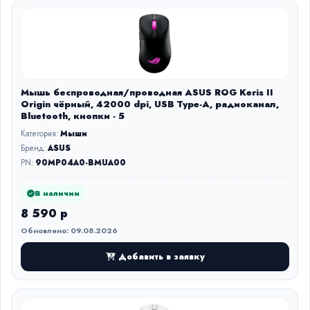
Мышь беспроводная/проводная ASUS ROG Keris II
Origin чёрный, 42000 dpi, USB Type-A, радиоканал,
Bluetooth, кнопки - 5
Категория:
Мыши
Бренд:
ASUS
PN:
90MP04A0-BMUA00
В наличии
8 590 р
Обновлено: 09.08.2026
Добавить в заявку