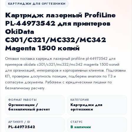
КАРТРИДЖИ ДЛЯ ОРГТЕХНИКИ
Картридж лазерный ProfiLine
PL-44973542 для принтеров
OkiData
C301/C321/MC332/MC342
Magenta 1500 копий
Оптовая поставка картридж лазерный profiline pl-44973542 для
принтеров okidata c301/c321/mc332/mc342 magenta 1500 копий
для организаций, интеграторов и корпоративных клиентов. Подготовим
КП, проверим доступность позиции, подберем аналоги по ТЗ и
согласуем документы. Работаем с юридическими лицами по
безналичному расчету.
ФОРМАТ РАБОТЫ
КАТЕГОРИЯ
Организации /
Картриджи для
безналичный расчет
оргтехники
АРТИКУЛ / ID
СТАТУС
PL-44973542
В наличии