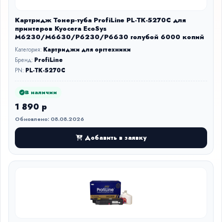
Картридж Тонер-туба ProfiLine PL-TK-5270C для
принтеров Kyocera EcoSys
M6230/M6630/P6230/P6630 голубой 6000 копий
Категория:
Картриджи для оргтехники
Бренд:
ProfiLine
PN:
PL-TK-5270C
В наличии
1 890 р
Обновлено: 08.08.2026
Добавить в заявку