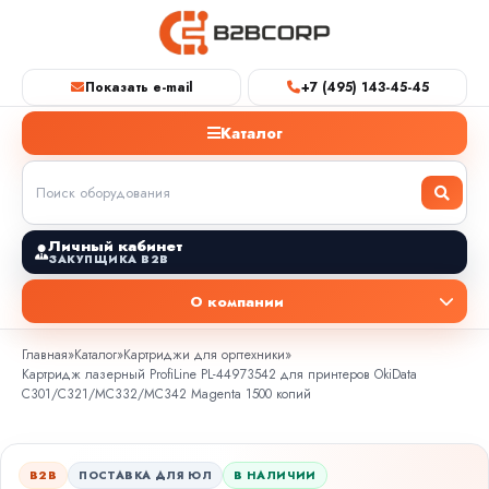
Показать e-mail
+7 (495) 143-45-45
Каталог
Личный кабинет
ЗАКУПЩИКА B2B
О компании
Главная
»
Каталог
»
Картриджи для оргтехники
»
Картридж лазерный ProfiLine PL-44973542 для принтеров OkiData
C301/C321/MC332/MC342 Magenta 1500 копий
B2B
ПОСТАВКА ДЛЯ ЮЛ
В НАЛИЧИИ