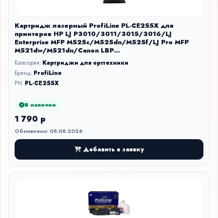
Картридж лазерный ProfiLine PL-CE255X для
принтеров HP LJ P3010/3011/3015/3016/LJ
Enterprise MFP M525c/M525dn/M525f/LJ Pro MFP
M521dw/M521dn/Canon LBP
6700/6750/6750dn/6780 12500 копий
Категория:
Картриджи для оргтехники
Бренд:
ProfiLine
PN:
PL-CE255X
В наличии
1 790 р
Обновлено: 08.08.2026
Добавить в заявку