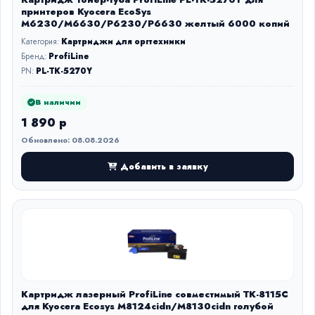
принтеров Kyocera EcoSys
M6230/M6630/P6230/P6630 желтый 6000 копий
Категория:
Картриджи для оргтехники
Бренд:
ProfiLine
PN:
PL-TK-5270Y
В наличии
1 890 р
Обновлено: 08.08.2026
Добавить в заявку
Картридж лазерный ProfiLine совместимый TK-8115C
для Kyocera Ecosys M8124cidn/M8130cidn голубой