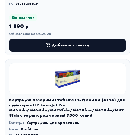
PN:
PL-TK-8115Y
В наличии
1 890 р
Обновлено: 08.08.2026
Добавить в заявку
Картридж лазерный ProfiLine PL-W2030X (415X) для
принтеров HP LaserJet Pro
M454dn/M454dw/M479fdw/M479fnw/M479dw/M47
9fdn с эмулятором черный 7500 копий
Категория:
Картриджи для оргтехники
Бренд:
ProfiLine