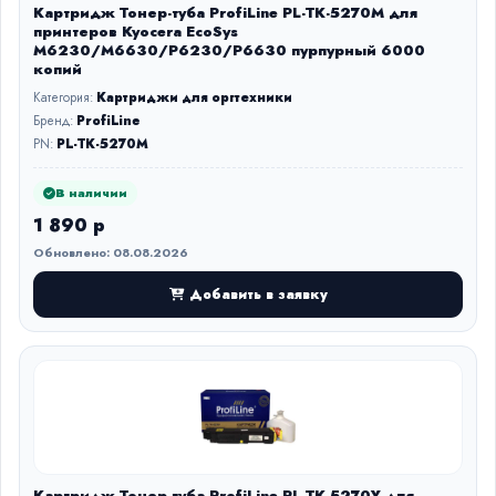
Картридж Тонер-туба ProfiLine PL-TK-5270M для
принтеров Kyocera EcoSys
M6230/M6630/P6230/P6630 пурпурный 6000
копий
Категория:
Картриджи для оргтехники
Бренд:
ProfiLine
PN:
PL-TK-5270M
В наличии
1 890 р
Обновлено: 08.08.2026
Добавить в заявку
Картридж Тонер-туба ProfiLine PL-TK-5270Y для