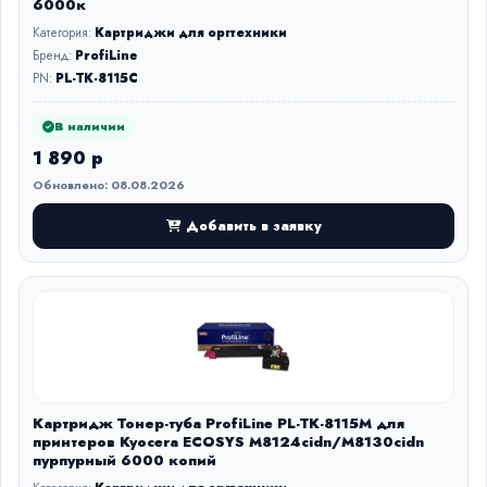
6000к
Категория:
Картриджи для оргтехники
Бренд:
ProfiLine
PN:
PL-TK-8115C
В наличии
1 890 р
Обновлено: 08.08.2026
Добавить в заявку
Картридж Тонер-туба ProfiLine PL-TK-8115M для
принтеров Kyocera ECOSYS M8124cidn/M8130cidn
пурпурный 6000 копий