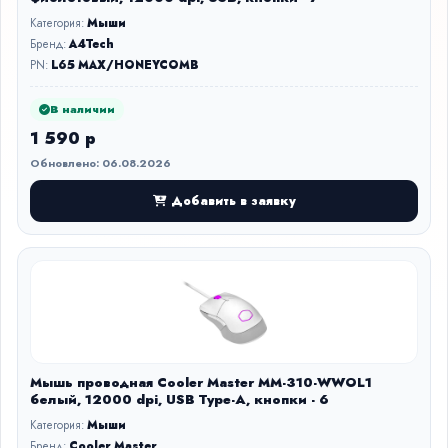
Категория:
Мыши
Бренд:
A4Tech
PN:
L65 MAX/HONEYCOMB
В наличии
1 590 р
Обновлено: 06.08.2026
Добавить в заявку
Мышь проводная Cooler Master MM-310-WWOL1
белый, 12000 dpi, USB Type-A, кнопки - 6
Категория:
Мыши
Бренд:
Cooler Master