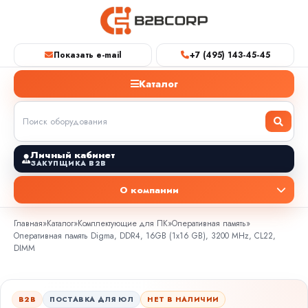
Показать e-mail
+7 (495) 143-45-45
Каталог
Личный кабинет
ЗАКУПЩИКА B2B
О компании
Главная
»
Каталог
»
Комплектующие для ПК
»
Оперативная память
»
Оперативная память Digma, DDR4, 16GB (1x16 GB), 3200 MHz, CL22,
DIMM
B2B
ПОСТАВКА ДЛЯ ЮЛ
НЕТ В НАЛИЧИИ